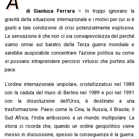
A
e
t
k
e
i
y
n
di Gianluca Ferrara –
In troppi ignorano la
b
s
e
a
l
L
t
gravità della situazione internazionale e i motivi per cui si è
o
A
d
d
i
giunti a tale condizione di crisi potenzialmente esplosiva.
o
p
I
s
n
La sensazione è che non ci sia consapevolezza del perché
k
p
n
k
siamo ormai sul baratro della Terza guerra mondiale e
sarebbe auspicabile concentrare l’azione politica su come
si possano intraprendere percorsi virtuosi che portino alla
pace.
L’ordine internazionale unipolare, cristallizzatosi nel 1989
con la caduta del muro di Berlino nel 1989 e poi nel 1991
con la dissoluzione dell’Urss, è destinato a una
trasformazione. Paesi come la Cina, la Russia, il Brasile, il
Sud Africa, l’India ambiscono a un mondo multipolare. La
storia ci ricorda che, quando un ordine geopolitico viene
messo in discussione, spesso la conseguenza è la guerra.