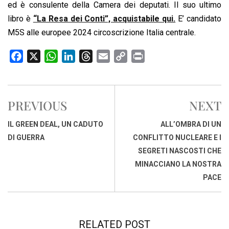
ed è consulente della Camera dei deputati. Il suo ultimo
libro è
“La Resa dei Conti”, acquistabile qui.
E’ candidato
M5S alle europee 2024 circoscrizione Italia centrale.
F
X
W
L
T
E
C
P
a
h
i
h
m
o
r
c
a
n
r
a
p
i
e
t
k
e
i
y
n
PREVIOUS
NEXT
b
s
e
a
l
L
t
o
A
d
d
i
IL GREEN DEAL, UN CADUTO
ALL’OMBRA DI UN
o
p
I
s
n
DI GUERRA
CONFLITTO NUCLEARE E I
k
p
n
k
SEGRETI NASCOSTI CHE
MINACCIANO LA NOSTRA
PACE
RELATED POST