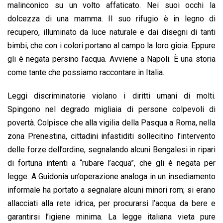
o
A
d
d
i
malinconico su un volto affaticato. Nei suoi occhi la
o
p
I
s
n
dolcezza di una mamma. Il suo rifugio è in legno di
k
p
n
k
recupero, illuminato da luce naturale e dai disegni di tanti
bimbi, che con i colori portano al campo la loro gioia. Eppure
gli è negata persino l’acqua. Avviene a Napoli. È una storia
come tante che possiamo raccontare in Italia.
Leggi discriminatorie violano i diritti umani di molti.
Spingono nel degrado migliaia di persone colpevoli di
povertà. Colpisce che alla vigilia della Pasqua a Roma, nella
zona Prenestina, cittadini infastiditi sollecitino l’intervento
delle forze dell’ordine, segnalando alcuni Bengalesi in ripari
di fortuna intenti a “rubare l’acqua”, che gli è negata per
legge. A Guidonia un’operazione analoga in un insediamento
informale ha portato a segnalare alcuni minori rom; si erano
allacciati alla rete idrica, per procurarsi l’acqua da bere e
garantirsi l’igiene minima. La legge italiana vieta pure