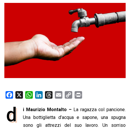
F
X
W
L
T
E
C
P
a
h
i
h
m
o
r
d
i Maurizio Montalto –
La ragazza col pancione.
c
a
n
r
a
p
i
e
Una bottiglietta d’acqua e sapone, una spugna
t
k
e
i
y
n
b
s
e
a
l
L
t
sono gli attrezzi del suo lavoro. Un sorriso