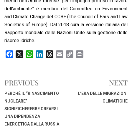
merito dell’Ordine forense “per l’impegno profuso in favore
dell’ambiente” è membro del Committee on Environment
and Climate Change del CCBE (The Council of Bars and Law
Societies of Europe). Dal 2018 cura la versione italiana del
Rapporto mondiale delle Nazioni Unite sulla gestione delle
risorse idriche.
F
X
W
L
T
E
C
P
a
h
i
h
m
o
r
c
a
n
r
a
p
i
e
t
k
e
i
y
n
PREVIOUS
NEXT
b
s
e
a
l
L
t
o
A
d
d
i
PERCHÉ IL “RINASCIMENTO
L’ERA DELLE MIGRAZIONI
o
p
I
s
n
NUCLEARE”
CLIMATICHE
k
p
n
k
SIGNIFICHEREBBE CREARSI
UNA DIPENDENZA
ENERGETICA DALLA RUSSIA