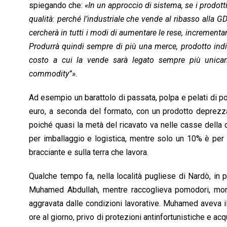
spiegando che:
«In un approccio di sistema, se i prodotti
qualità: perché l’industriale che vende al ribasso alla GD
cercherà in tutti i modi di aumentare le rese, increment
Produrrà quindi sempre di più una merce, prodotto indisti
costo a cui la vende sarà legato sempre più unicame
commodity”».
Ad esempio un barattolo di passata, polpa e pelati di 
euro, a seconda del formato, con un prodotto deprezzat
poiché quasi la metà del ricavato va nelle casse della di
per imballaggio e logistica, mentre solo un 10% è per 
bracciante e sulla terra che lavora.
Qualche tempo fa, nella località pugliese di Nardò, in
Muhamed Abdullah, mentre raccoglieva pomodori, morì 
aggravata dalle condizioni lavorative. Muhamed aveva i
ore al giorno, privo di protezioni antinfortunistiche e ac