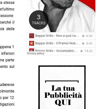
la stessa
0
1
st’ultimo
6
cessorie.
perché il
la della
 appena 1
inferiori
una parte
mento sul
 sudanese
olmonite
ro per 12
tigazioni