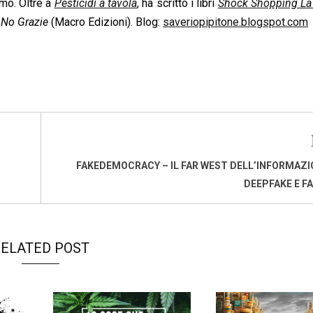
smo. Oltre a
Pesticidi a tavola
, ha scritto i libri
Shock Shopping La 
 No Grazie
(Macro Edizioni). Blog:
saveriopipitone.blogspot.com
FAKEDEMOCRACY – IL FAR WEST DELL’INFORMAZI
DEEPFAKE E F
ELATED POST