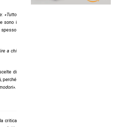
re:
«Tutto
e sono i
o spesso
re a chi
scelte di
i, perché
modori».
a critica