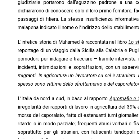
giudiziarie portarono dall’aguzzino padrone a una c
dichiararono di conoscere solo il loro primo fornitore, fa
passaggi di filiera. La stessa insufficienza informativ
malapena indicato il nome o l’indirizzo dello stabiliment
L’infelice storia di Muhamed è raccontata nel libro
Lo s
reportage di un viaggio dalla Sicilia alla Calabria e Pug
pomodori, per indagare e tracciare – tramite interviste, 
incidenti, intimidazioni e sopraffazioni, con un asserv
migranti. In agricoltura un lavoratore su sei è straniero.
spesso sono vittime dello sfruttamento e del caporalato
L’Italia da nord a sud, in base al rapporto
Agromafie e 
irregolarità dei rapporti di lavoro in agricoltura del 39% 
morsa del caporalato, fatta di estenuanti turni giornalier
ritardo o in modo parziale; frequenti abusi verbali o fis
soprattutto per gli stranieri, con fatiscenti tendopoli 