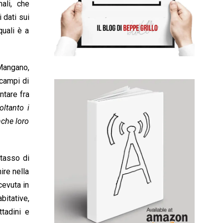
ali, che
 dati sui
quali è a
 Mangano,
 campi di
ntare fra
ltanto i
nche loro
 tasso di
ire nella
cevuta in
bitative,
ttadini e