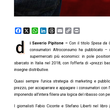
F
X
W
L
T
E
C
P
a
h
i
h
m
o
r
d
i Saverio Pipitone –
Con il titolo
Spesa da 
c
a
n
r
a
p
i
e
consumatori Altroconsumo ha pubblicato – n
t
k
e
i
y
n
b
s
e
a
l
L
t
supermercati più economici: in pole position
o
A
d
d
i
sbarcato in Italia nel 2018, con l’offerta di «prezzi bas
o
p
I
s
n
insegne distributive.
k
p
n
k
Quasi sempre l’unica strategia di marketing e pubblic
prezzo, per accaparrare e appagare i consumatori con l’
imponendo all’intera filiera una logica del ribasso con pes
I giornalisti Fabio Ciconte e Stefano Liberti nel libro