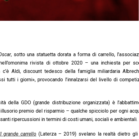
Oscar
, sotto una statuetta dorata a forma di carrello, l’associa
ell’omonima rivista di ottobre 2020 – una inchiesta per sce
 c’è Aldi, discount tedesco della famiglia miliardaria Albrec
si tutti i giorni», provocando l’innalzarsi del livello di competi
ità della GDO (grande distribuzione organizzata) è l’abbattim
illusorio premio del risparmio – qualche spicciolo per ogni acq
anti ripercussioni in termini di costi umani, sociali e ambientali.
Il grande carrello
(Laterza – 2019) svelano la realtà dietro gli 