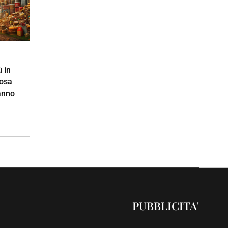
 in
cosa
anno
PUBBLICITA'