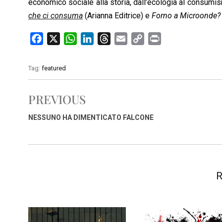
economico sociale alla storia, dall’ecologia al consumi
che ci consuma
(Arianna Editrice) e
Forno a Microonde?
F
X
W
L
T
E
C
P
a
h
i
h
m
o
r
c
a
n
r
a
p
i
Tag:
featured
e
t
k
e
i
y
n
b
s
e
a
l
L
t
PREVIOUS
o
A
d
d
i
o
p
I
s
n
NESSUNO HA DIMENTICATO FALCONE
k
p
n
k
R