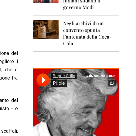
indiani sfidano il
0
1
governo Modi
1
Negli archivi di un
2
0
convento spunta
1
l’antenata della Coca-
2
Cola
2
zione dei
0
gliere i
1
3
ht, che è
zione fra
2
0
1
4
ento del
2
uisto – e
0
1
5
scaffali,
2