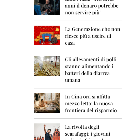
0
anni il denaro potrebbe
6
non servire più”
2
0
La Generazione che non
0
7
riesce più a uscire di
casa
2
0
0
Gli allevamenti di polli
8
stanno alimentando i
batteri della diarrea
2
umana
0
0
9
In Cina ora si affitta
mezzo letto: la nuova
2
frontiera del risparmio
0
1
0
La rivolta degli
scarafaggi: i giovani
2