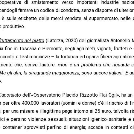
ooperativa di smistamento verso importanti industrie nazion
cendogli firmare un codice di condotta, senza disporre di ulteriori
a è sulle etichette delle merci vendute al supermercato, nelle 
o produttivo.
fruttamento nel piatto
(Laterza, 2020) del giornalista Antonello
lia fino in Toscana e Piemonte, negli agrumeti, vigneti, frutteti e
incontri e testimonianze – la tortuosa ed opaca filiera agroalime
imento che, scrive l’autore,
«non è un problema che riguarda so
 Ma gli altri, la stragrande maggioranza, sono ancora italiani. E a
».
Caporalato
dell’«Osservatorio Placido Rizzotto Flai-Cgil», ha un
e per oltre 400.000 lavoratori (uomini e donne) c’è il rischio di fin
i, per una misera e illegittima paga intorno ai 25 euro, talvolta ri
ici e persino violenze sessuali; situazioni igienico-sanitarie e a
o container sprovvisti perfino di energia; accade in contesti ci