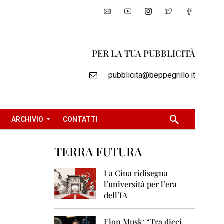
PER LA TUA PUBBLICITÀ
pubblicita@beppegrillo.it
ARCHIVIO
CONTATTI
TERRA FUTURA
2
0
La Cina ridisegna
0
l’università per l’era
5
dell’IA
2
0
Elon Musk: “Tra dieci