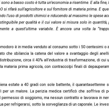
 sono a basso costo è tutta un’economia a risentirne. E alla fine, 
O si rifarà sull’agricoltore e sul fornitore di materia prima. E que
ando l’uso di prodotti chimici e riducendo al massimo le spese ac
nguibile per qualità e il cui valore si misura solo in quantità, 
nte a quest’ultima variabile. È ancora una volta la “trappo
pomodoro è in media venduto al consumo sotto i 50 centesimi o
o che sbilancia la catena del valore a svantaggio degli anelli 
stribuzione, circa il 40% all’industria di trasformazione, di cui 
la materia prima agricola, con contraccolpi finali di depaupera
 piena estate a 40 gradi con sole battente, il quarantasettenne
per un malore. La perizia medica certificò che soffriva di p
l permesso di soggiorno, ma nessun contratto e lavorava in ne
qua per refrigerarsi, sotto la sorveglianza di un caporale. Le inves