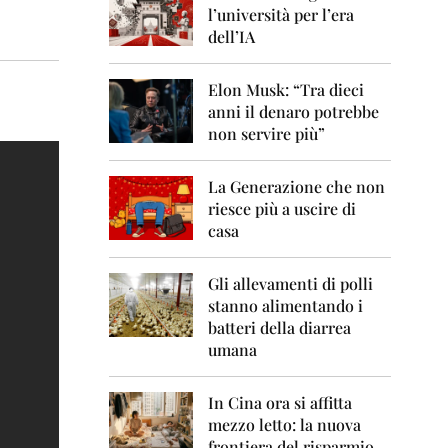
0
l’università per l’era
6
dell’IA
2
0
Elon Musk: “Tra dieci
0
anni il denaro potrebbe
7
non servire più”
2
0
La Generazione che non
0
8
riesce più a uscire di
casa
2
0
0
Gli allevamenti di polli
9
stanno alimentando i
batteri della diarrea
2
umana
0
1
0
In Cina ora si affitta
mezzo letto: la nuova
2
frontiera del risparmio