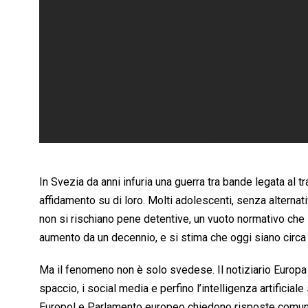
In Svezia da anni infuria una guerra tra bande legata al tr
affidamento su di loro. Molti adolescenti, senza alternati
non si rischiano pene detentive, un vuoto normativo che
aumento da un decennio, e si stima che oggi siano circa 3
Ma il fenomeno non è solo svedese. Il notiziario Europa 
spaccio, i social media e perfino l’intelligenza artificial
Europol e Parlamento europeo chiedono risposte comuni,