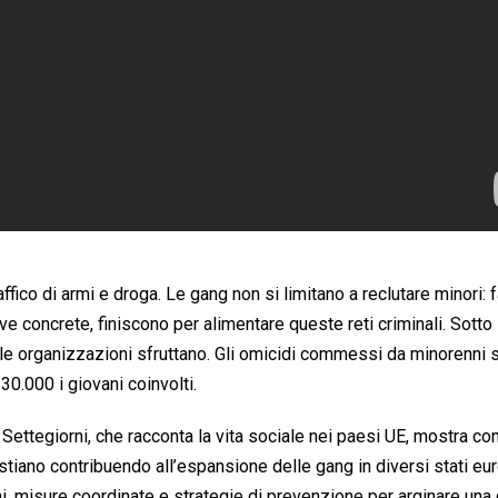
affico di armi e droga. Le gang non si limitano a reclutare minori: 
ve concrete, finiscono per alimentare queste reti criminali. Sotto 
 le organizzazioni sfruttano. Gli omicidi commessi da minorenni 
0.000 i giovani coinvolti.
Settegiorni, che racconta la vita sociale nei paesi UE, mostra co
e stiano contribuendo all’espansione delle gang in diversi stati eur
 misure coordinate e strategie di prevenzione per arginare una 