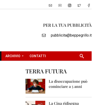
PER LA TUA PUBBLICITÀ
pubblicita@beppegrillo.it
ARCHIVIO
CONTATTI
TERRA FUTURA
2
0
La disoccupazione può
0
cominciare a 5 anni
5
2
0
La Cina ridisegna