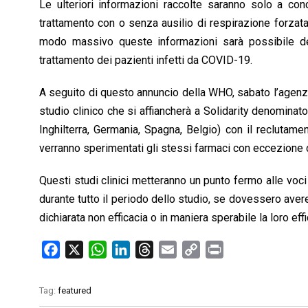
Le ulteriori informazioni raccolte saranno solo a concl
trattamento con o senza ausilio di respirazione forzata,
modo massivo queste informazioni sarà possibile def
trattamento dei pazienti infetti da COVID-19.
A seguito di questo annuncio della WHO, sabato l’agenzi
studio clinico che si affiancherà a Solidarity denominato
Inghilterra, Germania, Spagna, Belgio) con il reclutame
verranno sperimentati gli stessi farmaci con eccezione 
Questi studi clinici metteranno un punto fermo alle voci 
durante tutto il periodo dello studio, se dovessero aver
dichiarata non efficacia o in maniera sperabile la loro eff
F
X
W
L
T
E
C
P
a
h
i
h
m
o
r
c
a
n
r
a
p
i
Tag:
featured
e
t
k
e
i
y
n