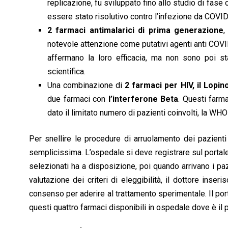
replicazione, fu sviluppato fino allo studio di fas
essere stato risolutivo contro l’infezione da COVID
2 farmaci antimalarici di prima generazione
,
notevole attenzione come putativi agenti anti COVI
affermano la loro efficacia, ma non sono poi s
scientifica.
Una combinazione di
2 farmaci per HIV, il Lopi
due farmaci con
l’interferone Beta
. Questi farma
dato il limitato numero di pazienti coinvolti, la WHO 
Per snellire le procedure di arruolamento dei pazien
semplicissima. L’ospedale si deve registrare sul portal
selezionati ha a disposizione, poi quando arrivano i paz
valutazione dei criteri di eleggibilità, il dottore inse
consenso per aderire al trattamento sperimentale. Il por
questi quattro farmaci disponibili in ospedale dove è il