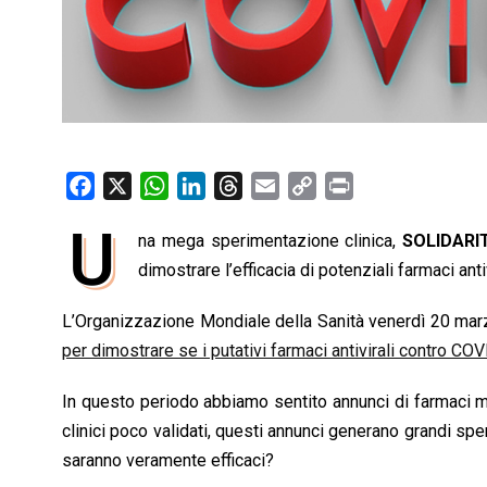
F
X
W
L
T
E
C
P
a
h
i
h
m
o
r
U
na mega sperimentazione clinica,
SOLIDARIT
c
a
n
r
a
p
i
e
dimostrare l’efficacia di potenziali farmaci anti
t
k
e
i
y
n
b
s
e
a
l
L
t
L’Organizzazione Mondiale della Sanità venerdì 20 marzo 
o
A
d
d
i
per dimostrare se i putativi farmaci antivirali contro COV
o
p
I
s
n
k
p
n
k
In questo periodo abbiamo sentito annunci di farmaci m
clinici poco validati, questi annunci generano grandi 
saranno veramente efficaci?