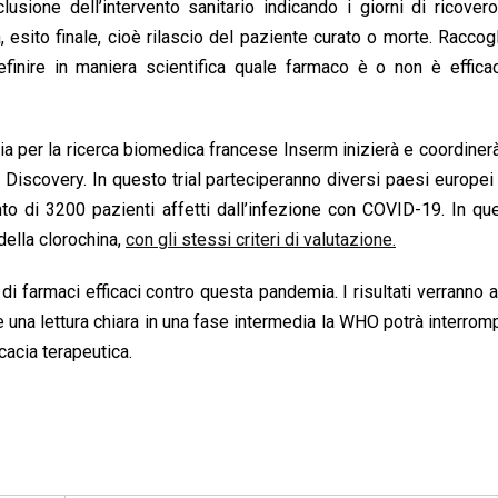
usione dell’intervento sanitario indicando i giorni di ricovero
 esito finale, cioè rilascio del paziente curato o morte. Raccog
inire in maniera scientifica quale farmaco è o non è efficac
a per la ricerca biomedica francese Inserm inizierà e coordinerà
 Discovery. In questo trial parteciperanno diversi paesi europei 
nto di 3200 pazienti affetti dall’infezione con COVID-19. In que
della clorochina,
con gli stessi criteri di valutazione.
di farmaci efficaci contro questa pandemia. I risultati verranno a
e una lettura chiara in una fase intermedia la WHO potrà interrom
icacia terapeutica.