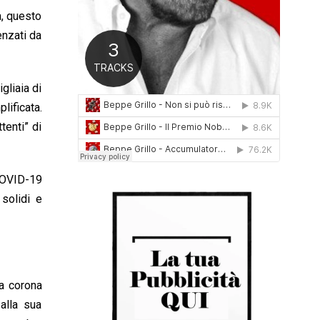
0
à, questo
1
enzati da
6
gliaia di
lificata.
tenti” di
COVID-19
 solidi e
a corona
alla sua