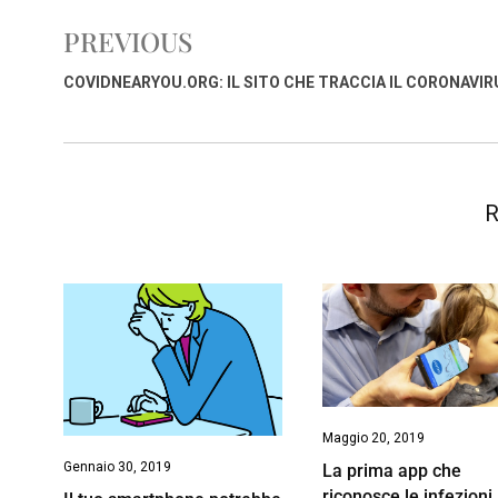
b
s
e
a
l
L
t
PREVIOUS
o
A
d
d
i
o
p
I
s
n
COVIDNEARYOU.ORG: IL SITO CHE TRACCIA IL CORONAVIR
k
p
n
k
R
Maggio 20, 2019
Gennaio 30, 2019
La prima app che
riconosce le infezioni