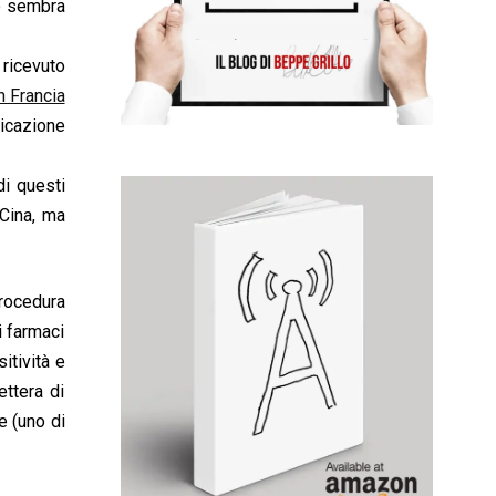
rò sembra
ricevuto
n Francia
icazione
di questi
 Cina, ma
rocedura
i farmaci
itività e
ettera di
e (uno di