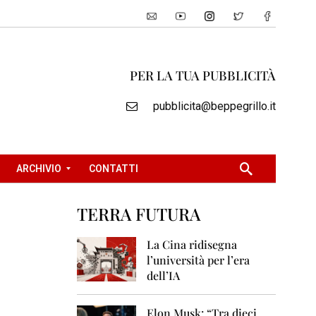
PER LA TUA PUBBLICITÀ
pubblicita@beppegrillo.it
ARCHIVIO
CONTATTI
TERRA FUTURA
2
0
La Cina ridisegna
0
l’università per l’era
5
dell’IA
2
0
Elon Musk: “Tra dieci