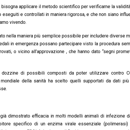
isogna applicare il metodo scientifico per verificarne la validit
o eseguiti e controllati in maniera rigorosa, e che non siano influ
tiamo vivendo.
ato nella maniera più semplice possibile per includere diverse mi
pedali in emergenza possano partecipare visto la procedura semp
rovati, o vicino all’approvazione , che hanno dato “segni promet
o dozzine di possibili composti da poter utilizzare contro 
mondiale della sanità ha scelto quelli supportati da dati più
sse.
à dimostrato efficacia in molti modelli animali di infezione d
ore specifico di un enzima virale essenziale (polimerasi) 