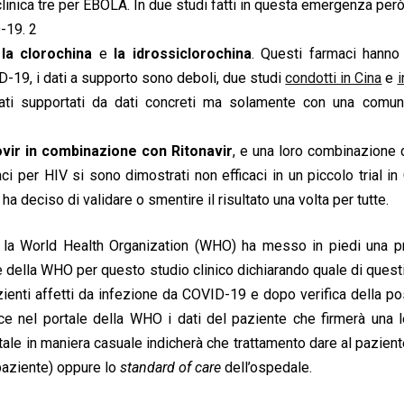
e clinica tre per EBOLA. In due studi fatti in questa emergenza pe
-19. 2
la clorochina
e
la idrossiclorochina
. Questi farmaci hanno 
D-19, i dati a supporto sono deboli, due studi
condotti in Cina
e
i
tati supportati da dati concreti ma solamente con una comun
novir in combinazione con Ritonavir
, e una loro combinazione 
ci per HIV si sono dimostrati non efficaci in un piccolo trial in
ha deciso di validare o smentire il risultato una volta per tutte.
ti la World Health Organization (WHO) ha messo in piedi una p
e della WHO per questo studio clinico dichiarando quale di quest
ienti affetti da infezione da COVID-19 e dopo verifica della pos
risce nel portale della WHO i dati del paziente che firmerà una l
tale in maniera casuale indicherà che trattamento dare al pazient
 paziente) oppure lo
standard of care
dell’ospedale.