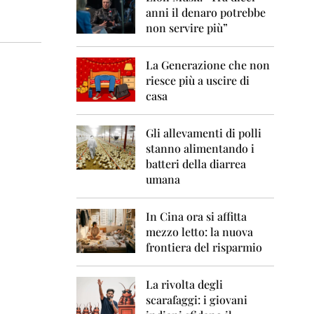
0
anni il denaro potrebbe
6
non servire più”
2
0
La Generazione che non
0
7
riesce più a uscire di
casa
2
0
0
Gli allevamenti di polli
8
stanno alimentando i
batteri della diarrea
2
umana
0
0
9
In Cina ora si affitta
mezzo letto: la nuova
2
frontiera del risparmio
0
1
0
La rivolta degli
scarafaggi: i giovani
2