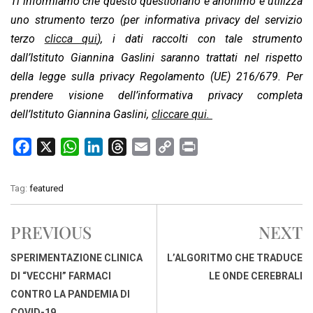
Ti informiamo che questo questionario è anonimo e utilizza
uno strumento terzo (per informativa privacy del servizio
terzo
clicca qui
), i dati raccolti con tale strumento
dall’Istituto Giannina Gaslini saranno trattati nel rispetto
della legge sulla privacy Regolamento (UE) 216/679.
Per
prendere visione dell’informativa privacy completa
dell’Istituto Giannina Gaslini,
cliccare qui.
F
X
W
L
T
E
C
P
a
h
i
h
m
o
r
c
a
n
r
a
p
i
Tag:
featured
e
t
k
e
i
y
n
b
s
e
a
l
L
t
PREVIOUS
NEXT
o
A
d
d
i
o
p
I
s
n
SPERIMENTAZIONE CLINICA
L’ALGORITMO CHE TRADUCE
k
p
n
k
DI “VECCHI” FARMACI
LE ONDE CEREBRALI
CONTRO LA PANDEMIA DI
COVID-19