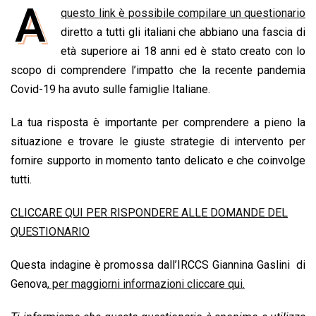
A
questo link è possibile compilare un questionario
c
a
n
r
a
p
i
e
diretto a tutti gli italiani che abbiano una fascia di
t
k
e
i
y
n
b
s
e
a
l
L
t
età superiore ai 18 anni ed è stato creato con lo
o
A
d
d
i
scopo di comprendere l’impatto che la recente pandemia
o
p
I
s
n
Covid-19 ha avuto sulle famiglie Italiane.
k
p
n
k
La tua risposta è importante per comprendere a pieno la
situazione e trovare le giuste strategie di intervento per
fornire supporto in momento tanto delicato e che coinvolge
tutti.
CLICCARE QUI PER RISPONDERE ALLE DOMANDE DEL
QUESTIONARIO
Questa indagine è promossa dall’IRCCS Giannina Gaslini di
Genova,
per maggiorni informazioni cliccare qui.