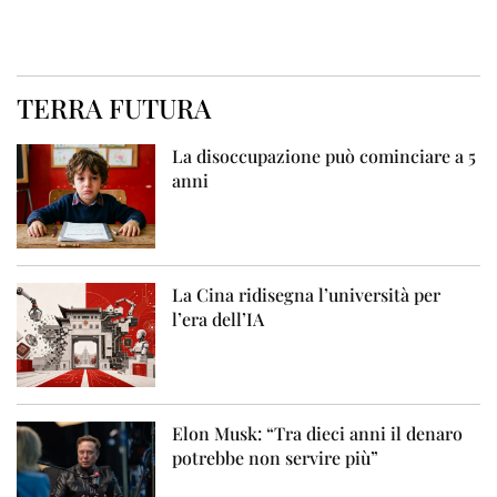
TERRA FUTURA
La disoccupazione può cominciare a 5
anni
La Cina ridisegna l’università per
l’era dell’IA
Elon Musk: “Tra dieci anni il denaro
potrebbe non servire più”