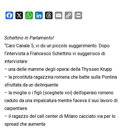
F
X
W
L
T
E
C
P
a
h
i
h
m
o
r
c
a
n
r
a
p
i
Schettino in Parlamento!
e
t
k
e
i
y
n
b
s
e
a
l
L
t
“Caro Canale 5, vi do un piccolo suggerimento. Dopo
o
A
d
d
i
l’intervista a Francesco Schettino vi suggerisco di
o
p
I
s
n
intervistare:
k
p
n
k
– una delle mamme degli operai della Thyssen Krupp
– la prostituta ragazzina romena che batte sulla Pontina
sfruttata da un delinquente
– la moglie o i figli (scegliete voi) dell’operaio romeno
caduto da una impalcatura mentre faceva il suo lavoro di
carpentiere
– il ragazzo del call center di Milano cacciato via per lo
spread che aumenta