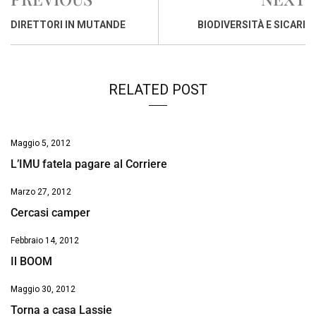
b
s
e
a
l
L
t
o
A
d
d
i
DIRETTORI IN MUTANDE
BIODIVERSITÀ E SICARI
o
p
I
s
n
k
p
n
k
RELATED POST
Maggio 5, 2012
L’IMU fatela pagare al Corriere
Marzo 27, 2012
Cercasi camper
Febbraio 14, 2012
Il BOOM
Maggio 30, 2012
Torna a casa Lassie