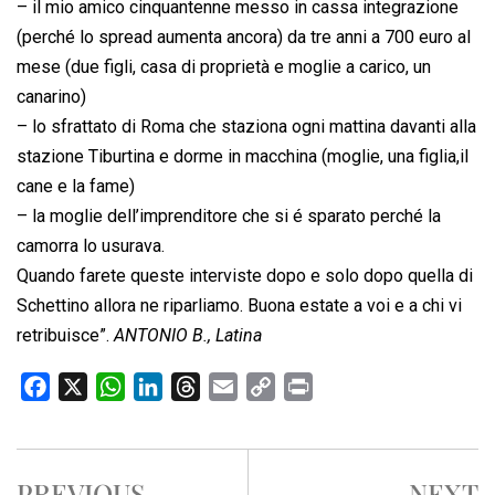
– il mio amico cinquantenne messo in cassa integrazione
(perché lo spread aumenta ancora) da tre anni a 700 euro al
mese (due figli, casa di proprietà e moglie a carico, un
canarino)
– lo sfrattato di Roma che staziona ogni mattina davanti alla
stazione Tiburtina e dorme in macchina (moglie, una figlia,il
cane e la fame)
– la moglie dell’imprenditore che si é sparato perché la
camorra lo usurava.
Quando farete queste interviste dopo e solo dopo quella di
Schettino allora ne riparliamo. Buona estate a voi e a chi vi
retribuisce”.
ANTONIO B., Latina
F
X
W
L
T
E
C
P
a
h
i
h
m
o
r
c
a
n
r
a
p
i
e
t
k
e
i
y
n
PREVIOUS
NEXT