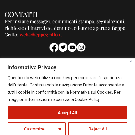
CONTATTI
Per inviare messaggi, comunicati stampa, segnalazioni,
richieste di interviste, denunce o lettere aperte a Beppe
Grillo:
web@beppegrillo.it
PUBBLICITA'
Informativa Privacy
Per la tua pubblicità su questo Blog:
Questo sito web utilizza i cookies per migliorare l'esperienza
pubblicita@beppegrillo.it
dell'utente. Continuando la navigazione l'utente acconsente a
tutti i cookie in conformità con la Normativa sui Cookies. Per
HOMEPAGE
COOKIE POLICY
PRIVACY POLICY
CONTATTI
maggiori informazioni visualizza la
Cookie Policy
Accept All
© Copyright 2026 - Il Blog di Beppe Grillo. All Rights Reserved - Powered by
happygrafic.com
Customize
Reject All