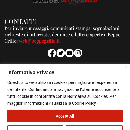
CONTATTI
Per inviare messaggi, comunicati stampa, segnalazioni,
richieste di interviste, denunce o lettere aperte a Beppe
Grillo:
web@beppegrillo.it
PUBBLICITA'
Informativa Privacy
Per la tua pubblicità su questo Blog:
Questo sito web utilizza i cookies per migliorare l'esperienza
pubblicita@beppegrillo.it
dell'utente. Continuando la navigazione l'utente acconsente a
tutti i cookie in conformità con la Normativa sui Cookies. Per
HOMEPAGE
COOKIE POLICY
PRIVACY POLICY
CONTATTI
maggiori informazioni visualizza la
Cookie Policy
Accept All
© Copyright 2026 - Il Blog di Beppe Grillo. All Rights Reserved - Powered by
happygrafic.com