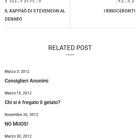
b
s
e
a
l
L
t
o
A
d
d
i
IL KAPPAÒ DI STEVENSON AL
I RINOCERONTI
o
p
I
s
n
DENARO
k
p
n
k
RELATED POST
Marzo 3, 2012
Consiglieri Anonimi
Marzo 15, 2012
Chi si è fregato il gelato?
Novembre 26, 2012
NO MUOS!
Marzo 30, 2012