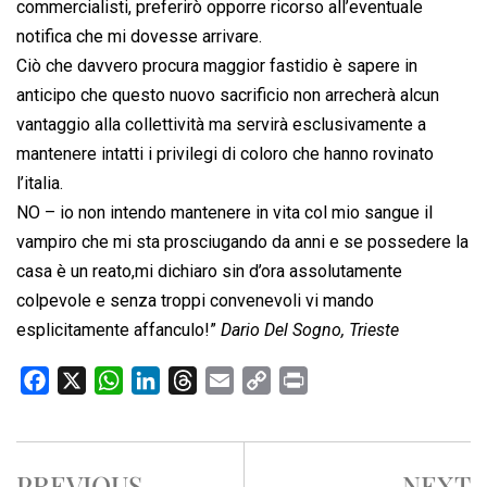
commercialisti, preferirò opporre ricorso all’eventuale
notifica che mi dovesse arrivare.
Ciò che davvero procura maggior fastidio è sapere in
anticipo che questo nuovo sacrificio non arrecherà alcun
vantaggio alla collettività ma servirà esclusivamente a
mantenere intatti i privilegi di coloro che hanno rovinato
l’italia.
NO – io non intendo mantenere in vita col mio sangue il
vampiro che mi sta prosciugando da anni e se possedere la
casa è un reato,mi dichiaro sin d’ora assolutamente
colpevole e senza troppi convenevoli vi mando
esplicitamente affanculo!”
Dario Del Sogno, Trieste
F
X
W
L
T
E
C
P
a
h
i
h
m
o
r
c
a
n
r
a
p
i
e
t
k
e
i
y
n
PREVIOUS
NEXT