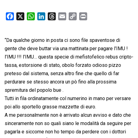
F
X
W
L
T
E
C
P
a
h
i
h
m
o
r
c
a
n
r
a
p
i
“Da qualche giorno in posta ci sono file spaventose di
e
t
k
e
i
y
n
b
s
e
a
l
L
t
gente che deve buttar via una mattinata per pagare l’IMU !
o
A
d
d
i
l’IMU !!! l’IMU… questa specie di mefistofelico rebus cripto-
o
p
I
s
n
tassa, estorsione di stato, obolo forzato odioso pizzo
k
p
n
k
preteso dal sistema, senza altro fine che quello di far
perdurare se stesso ancora un pò fino alla prossima
spremitura del popolo bue .
Tutti in fila ordinatamente col numerino in mano per versare
poi allo sportello grasse mazzette di euro.
A me personalmente non è arrivato alcun avviso e dato che
sinceramente non so quali siano le modalità da seguire per
pagarla e siccome non ho tempo da perdere con i dottori