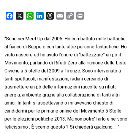
F
X
W
L
T
E
C
P
a
h
i
h
m
o
r
c
a
n
r
a
p
i
“Sono nei Meet Up dal 2005. Ho combattuto mille battaglie
e
t
k
e
i
y
n
b
s
e
a
l
L
t
al fianco di Beppe e con tante altre persone fantastiche. Ho
o
A
d
d
i
visto nascere ed ho avuto l’onore di “battezzare” un pò il
o
p
I
s
n
Movimento, parlando di Rifuiti Zero alla riunione delle Liste
k
p
n
k
Civiche a 5 stelle del 2009 a Firenze. Sono intervenuto a
tanti spettacoli, manifestazioni, raduni cercando di
trasmettere un pò delle informazioni raccolte su rifiuti,
energia, ambiente grazie alla collaborazione di tanti altri
amici. In tanti si aspettavano o mi avevano chiesto di
candidarmi per le primarie online del Movimento 5 Stelle
per le elezioni politiche 2013. Ma non potro’ farlo e ne sono
felicissimo . È scemo questo ? Si chiederà qualcuno…. ”