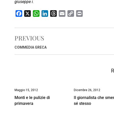
giuseppe i.
F
X
W
L
T
E
C
P
a
h
i
h
m
o
r
c
a
n
r
a
p
i
e
t
k
e
i
y
n
PREVIOUS
b
s
e
a
l
L
t
o
A
d
d
i
COMMEDIA GRECA
o
p
I
s
n
k
p
n
k
R
Maggio 15, 2012
Dicembre 26, 2012
Monti e le pulizie di
Il giornalista che sme
primavera
sé stesso