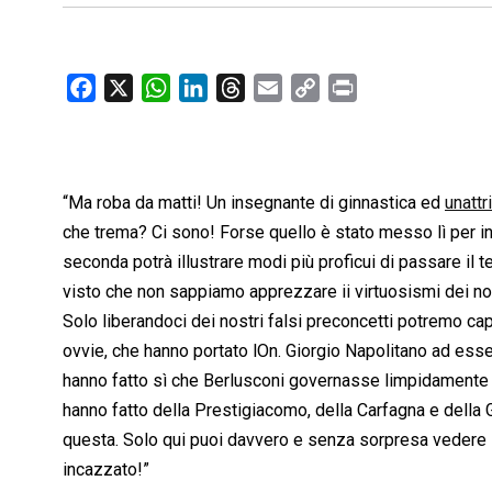
F
X
W
L
T
E
C
P
a
h
i
h
m
o
r
c
a
n
r
a
p
i
e
t
k
e
i
y
n
b
s
e
a
l
L
t
“Ma roba da matti! Un insegnante di ginnastica ed
unattr
o
A
d
d
i
che trema? Ci sono! Forse quello è stato messo lì per i
o
p
I
s
n
seconda potrà illustrare modi più proficui di passare il 
k
p
n
k
visto che non sappiamo apprezzare ii virtuosismi dei nos
Solo liberandoci dei nostri falsi preconcetti potremo capi
ovvie, che hanno portato lOn. Giorgio Napolitano ad esse
hanno fatto sì che Berlusconi governasse limpidamente lo
hanno fatto della Prestigiacomo, della Carfagna e della G
questa. Solo qui puoi davvero e senza sorpresa vedere 
incazzato!”