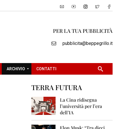
PER LA TUA PUBBLICITÀ
pubblicita@beppegrillo.it
ARCHIVIO
CONTATTI
TERRA FUTURA
2
0
La Cina ridisegna
0
l’università per l’era
5
dell’IA
2
0
Elon Musk: “Tra dieci