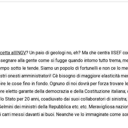
icetta allINGV
? Un paio di geologi no, eh? Ma che centra lISEF con
nsegnare alla gente come si fugge quando intorno tutto trema, me
tempo sotto le tende. Siamo un popolo di fortunelli e non ce lo me
tri onesti amministratori! Cè bisogno di maggiore elasticità men
re le cose fino in fondo. Ognuno di noi dovrà per forza trovare le
re eletto garante della democrazia e della Costituzione italiana;
 Stato per 20 anni, coadiuvato dai suoi collaboratori di sinistra;
elmini dei ministri della Repubblica etc. etc. Meravigliosa nazio
i carri messi davanti ai buoi. Neanche ve lo immaginate come so