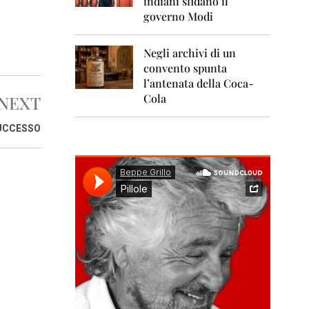
indiani sfidano il
0
1
governo Modi
1
Negli archivi di un
2
0
convento spunta
1
l’antenata della Coca-
2
Cola
NEXT
2
SUCCESSO
0
1
3
2
0
1
4
2
0
1
5
2