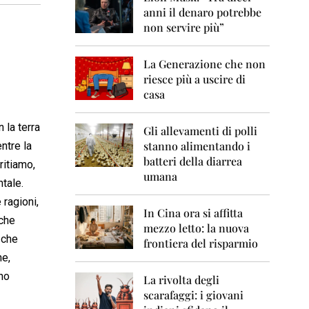
0
anni il denaro potrebbe
6
non servire più”
2
0
La Generazione che non
0
7
riesce più a uscire di
casa
2
0
 la terra
0
Gli allevamenti di polli
8
stanno alimentando i
ntre la
batteri della diarrea
ritiamo,
2
umana
0
tale.
0
 ragioni,
9
In Cina ora si affitta
 che
mezzo letto: la nuova
2
 che
frontiera del risparmio
0
ne,
1
0
no
La rivolta degli
scarafaggi: i giovani
2