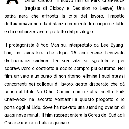
e
Other Choice”, il nuovo film di Park Chan-wook
t
k
e
i
y
n
b
s
e
a
l
L
t
(regista di Oldboy e Decision to Leave). Una
o
A
d
d
i
satira nera che affronta la crisi del lavoro, l’impatto
o
p
I
s
n
dell’automazione e la distanza crescente tra chi perde tutto
k
p
n
k
e chi continua a vivere protetto dal privilegio.
Il protagonista è Yoo Man-su, interpretato da Lee Byung-
hun, un lavoratore che dopo 25 anni viene licenziato
dall’industria cartaria. La sua vita si sgretola e per
sopravvivere è costretto a scelte sempre più estreme. Nel
film, arrivato a un punto di non ritorno, elimina i suoi stessi
concorrenti nei colloqui di lavoro, gesto disperato che dà
senso al titolo No Other Choice, non c’è altra scelta. Park
Chan-wook ha lavorato vent’anni a questo progetto e lo
porta oggi al Lido, dove ha ricevuto una standing ovation di
quasi nove minuti. Il film rappresenterà la Corea del Sud agli
Oscar e uscirà in Italia a gennaio.