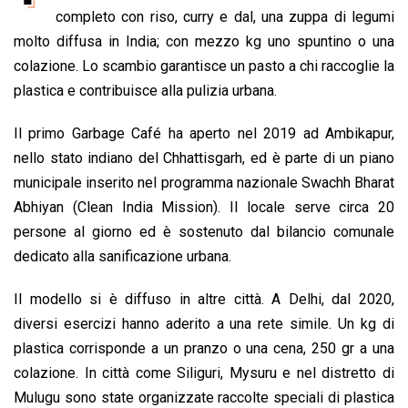
b
s
e
a
l
L
t
completo con riso, curry e dal, una zuppa di legumi
o
A
d
d
i
molto diffusa in India; con mezzo kg uno spuntino o una
o
p
I
s
n
colazione. Lo scambio garantisce un pasto a chi raccoglie la
k
p
n
k
plastica e contribuisce alla pulizia urbana.
Il primo Garbage Café ha aperto nel 2019 ad Ambikapur,
nello stato indiano del Chhattisgarh, ed è parte di un piano
municipale inserito nel programma nazionale Swachh Bharat
Abhiyan (Clean India Mission). Il locale serve circa 20
persone al giorno ed è sostenuto dal bilancio comunale
dedicato alla sanificazione urbana.
Il modello si è diffuso in altre città. A Delhi, dal 2020,
diversi esercizi hanno aderito a una rete simile. Un kg di
plastica corrisponde a un pranzo o una cena, 250 gr a una
colazione. In città come Siliguri, Mysuru e nel distretto di
Mulugu sono state organizzate raccolte speciali di plastica