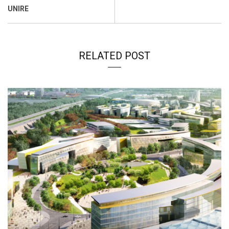
k
p
n
k
UNIRE
RELATED POST