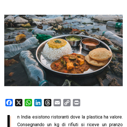
F
X
W
L
T
E
C
P
a
h
i
h
m
o
r
I
n India esistono ristoranti dove la plastica ha valore.
c
a
n
r
a
p
i
e
Consegnando un kg di rifiuti si riceve un pranzo
t
k
e
i
y
n