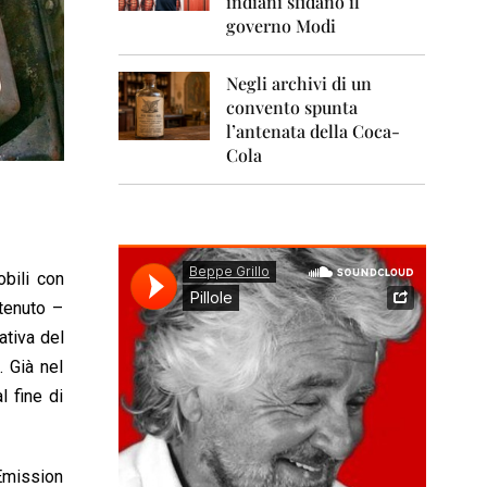
indiani sfidano il
0
1
governo Modi
1
Negli archivi di un
2
0
convento spunta
1
l’antenata della Coca-
2
Cola
2
0
1
3
obili con
2
0
tenuto –
1
ativa del
4
. Già nel
2
l fine di
0
1
5
-Emission
2