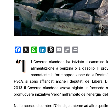
F
X
W
L
T
E
C
P
a
h
i
h
m
o
r
“I
l Governo olandese ha iniziato il cammino le
c
a
n
r
a
p
i
e
alimentazione a benzina o a gasolio. Il pr
t
k
e
i
y
n
b
s
e
a
l
L
t
nonostante la forte opposizione della Destra 
o
A
d
d
i
PvdA, si sono affiancati anche i deputati dei Liberal 
o
p
I
s
n
2013 il Governo olandese aveva siglato un ‘accordo sul
k
p
n
k
promuovere iniziative ‘verdi’ nell’ambito dell’energia, de
Nello scorso dicembre l’Olanda, assieme ad altre quatt