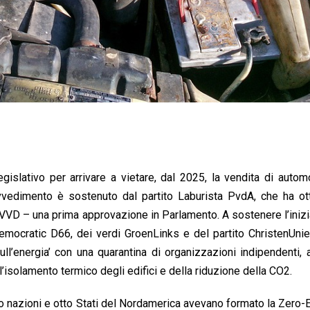
gislativo per arrivare a vietare, dal 2025, la vendita di autom
ovvedimento è sostenuto dal partito Laburista PvdA, che ha ot
VVD – una prima approvazione in Parlamento. A sostenere l’inizi
Democratic D66, dei verdi GroenLinks e del partito ChristenUnie
l’energia’ con una quarantina di organizzazioni indipendenti, a
ll’isolamento termico degli edifici e della riduzione della CO2.
ro nazioni e otto Stati del Nordamerica avevano formato la Zero