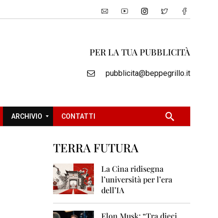
PER LA TUA PUBBLICITÀ
pubblicita@beppegrillo.it
ARCHIVIO
CONTATTI
TERRA FUTURA
2
0
La Cina ridisegna
0
l’università per l’era
5
dell’IA
2
0
Elon Musk: “Tra dieci