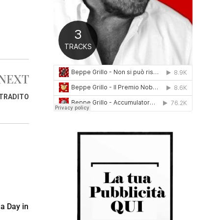
0
1
6
NEXT
E TRADITO
ia Day in