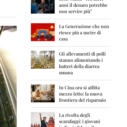
0
anni il denaro potrebbe
6
non servire più”
2
0
La Generazione che non
0
7
riesce più a uscire di
casa
2
0
0
Gli allevamenti di polli
8
stanno alimentando i
batteri della diarrea
2
umana
0
0
9
In Cina ora si affitta
mezzo letto: la nuova
2
frontiera del risparmio
0
1
0
La rivolta degli
scarafaggi: i giovani
2