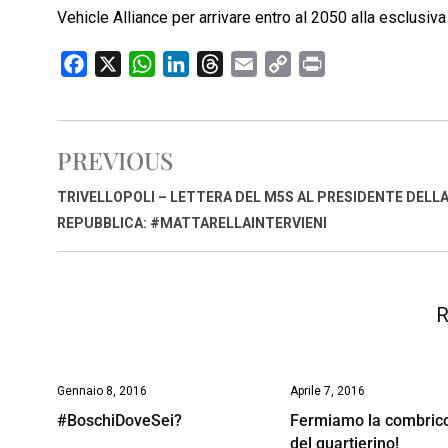
Vehicle Alliance per arrivare entro al 2050 alla esclusiv
F
X
W
L
T
E
C
P
a
h
i
h
m
o
r
c
a
n
r
a
p
i
e
t
k
e
i
y
n
PREVIOUS
b
s
e
a
l
L
t
o
A
d
d
i
TRIVELLOPOLI – LETTERA DEL M5S AL PRESIDENTE DELL
o
p
I
s
n
REPUBBLICA: #MATTARELLAINTERVIENI
k
p
n
k
R
Gennaio 8, 2016
Aprile 7, 2016
#BoschiDoveSei?
Fermiamo la combric
del quartierino!