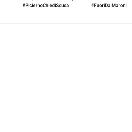
#PiciernoChiediScusa
#FuoriDaiMaroni