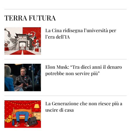
TERRA FUTURA
La Cina ridisegna l’università per
l’era dell’IA
Elon Musk: “Tra dieci anni il denaro
potrebbe non servire più”
La Generazione che non riesce più a
uscire di casa