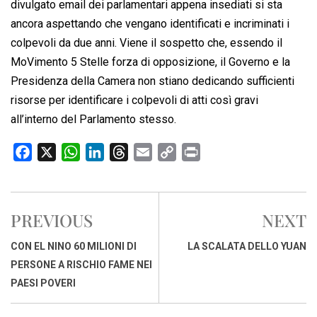
divulgato email dei parlamentari appena insediati si sta
ancora aspettando che vengano identificati e incriminati i
colpevoli da due anni. Viene il sospetto che, essendo il
MoVimento 5 Stelle forza di opposizione, il Governo e la
Presidenza della Camera non stiano dedicando sufficienti
risorse per identificare i colpevoli di atti così gravi
all’interno del Parlamento stesso.
F
X
W
L
T
E
C
P
a
h
i
h
m
o
r
c
a
n
r
a
p
i
e
t
k
e
i
y
n
PREVIOUS
NEXT
b
s
e
a
l
L
t
o
A
d
d
i
CON EL NINO 60 MILIONI DI
LA SCALATA DELLO YUAN
o
p
I
s
n
PERSONE A RISCHIO FAME NEI
k
p
n
k
PAESI POVERI