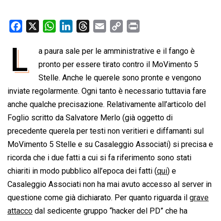
F
X
W
L
T
E
C
P
a
h
i
h
m
o
r
L
a paura sale per le amministrative e il fango è
c
a
n
r
a
p
i
e
pronto per essere tirato contro il MoVimento 5
t
k
e
i
y
n
b
s
e
a
l
L
t
Stelle. Anche le querele sono pronte e vengono
o
A
d
d
i
inviate regolarmente. Ogni tanto è necessario tuttavia fare
o
p
I
s
n
anche qualche precisazione. Relativamente all’articolo del
k
p
n
k
Foglio scritto da Salvatore Merlo (già oggetto di
precedente querela per testi non veritieri e diffamanti sul
MoVimento 5 Stelle e su Casaleggio Associati) si precisa e
ricorda che i due fatti a cui si fa riferimento sono stati
chiariti in modo pubblico all’epoca dei fatti (
qui
) e
Casaleggio Associati non ha mai avuto accesso al server in
questione come già dichiarato. Per quanto riguarda il
grave
attacco
dal sedicente gruppo “hacker del PD” che ha