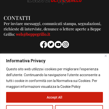
CONTATTI
Per inviare messaggi, comunicati stampa, segnalazioni,
richieste di interviste, denunce o lettere aperte a Beppe
Grillo:
web@beppegrillo.it
PUBBLICITA'
Informativa Privacy
Per la tua pubblicità su questo Blog:
Questo sito web utilizza i cookies per migliorare l'esperienza
pubblicita@beppegrillo.it
dell'utente. Continuando la navigazione l'utente acconsente a
tutti i cookie in conformità con la Normativa sui Cookies. Per
HOMEPAGE
COOKIE POLICY
PRIVACY POLICY
CONTATTI
maggiori informazioni visualizza la
Cookie Policy
Accept All
© Copyright 2026 - Il Blog di Beppe Grillo. All Rights Reserved - Powered by
happygrafic.com