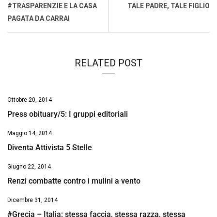
o
A
d
d
i
#TRASPARENZIE E LA CASA
TALE PADRE, TALE FIGLIO
o
p
I
s
n
PAGATA DA CARRAI
k
p
n
k
RELATED POST
Ottobre 20, 2014
Press obituary/5: I gruppi editoriali
Maggio 14, 2014
Diventa Attivista 5 Stelle
Giugno 22, 2014
Renzi combatte contro i mulini a vento
Dicembre 31, 2014
#Grecia – Italia: stessa faccia, stessa razza, stessa