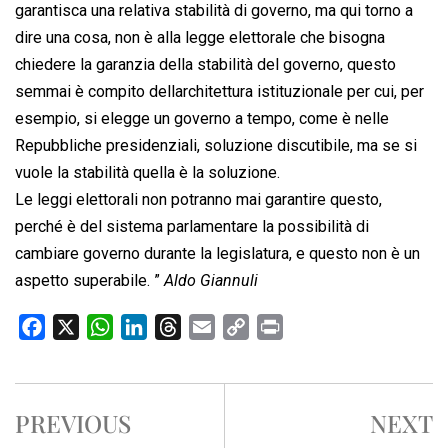
garantisca una relativa stabilità di governo, ma qui torno a
dire una cosa, non è alla legge elettorale che bisogna
chiedere la garanzia della stabilità del governo, questo
semmai è compito dellarchitettura istituzionale per cui, per
esempio, si elegge un governo a tempo, come è nelle
Repubbliche presidenziali, soluzione discutibile, ma se si
vuole la stabilità quella è la soluzione.
Le leggi elettorali non potranno mai garantire questo,
perché è del sistema parlamentare la possibilità di
cambiare governo durante la legislatura, e questo non è un
aspetto superabile. ”
Aldo Giannuli
F
X
W
L
T
E
C
P
a
h
i
h
m
o
r
c
a
n
r
a
p
i
e
t
k
e
i
y
n
PREVIOUS
NEXT
b
s
e
a
l
L
t