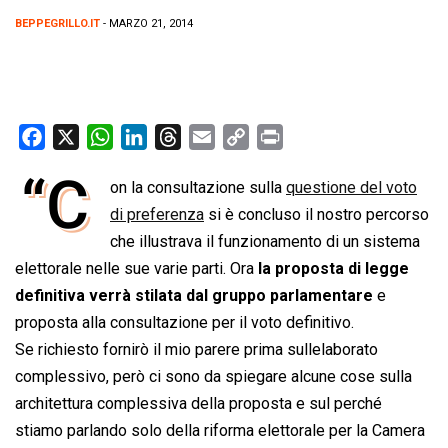
BEPPEGRILLO.IT
- MARZO 21, 2014
F
X
W
L
T
E
C
P
a
h
i
h
m
o
r
“C
on la consultazione sulla
questione del voto
c
a
n
r
a
p
i
e
di preferenza
t
k
e
si è concluso il nostro percorso
i
y
n
b
s
e
a
l
L
t
che illustrava il funzionamento di un sistema
o
A
d
d
i
elettorale nelle sue varie parti. Ora
la proposta di legge
o
p
I
s
n
definitiva verrà stilata dal gruppo parlamentare
e
k
p
n
k
proposta alla consultazione per il voto definitivo.
Se richiesto fornirò il mio parere prima sullelaborato
complessivo, però ci sono da spiegare alcune cose sulla
architettura complessiva della proposta e sul perché
stiamo parlando solo della riforma elettorale per la Camera