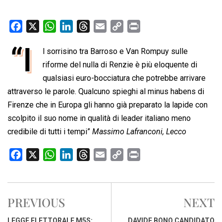
F
X
W
L
T
E
C
P
a
h
i
h
m
o
r
“I
l sorrisino tra Barroso e Van Rompuy sulle
c
a
n
r
a
p
i
e
riforme del nulla di Renzie è più eloquente di
t
k
e
i
y
n
b
s
e
a
l
L
t
qualsiasi euro-bocciatura che potrebbe arrivare
o
A
d
d
i
attraverso le parole. Qualcuno spieghi al minus habens di
o
p
I
s
n
Firenze che in Europa gli hanno già preparato la lapide con
k
p
n
k
scolpito il suo nome in qualità di leader italiano meno
credibile di tutti i tempi”
Massimo Lafranconi, Lecco
F
X
W
L
T
E
C
P
a
h
i
h
m
o
r
c
a
n
r
a
p
i
e
t
k
e
i
y
n
PREVIOUS
NEXT
b
s
e
a
l
L
t
o
A
d
d
i
LEGGE ELETTORALE M5S:
DAVIDE BONO CANDIDATO