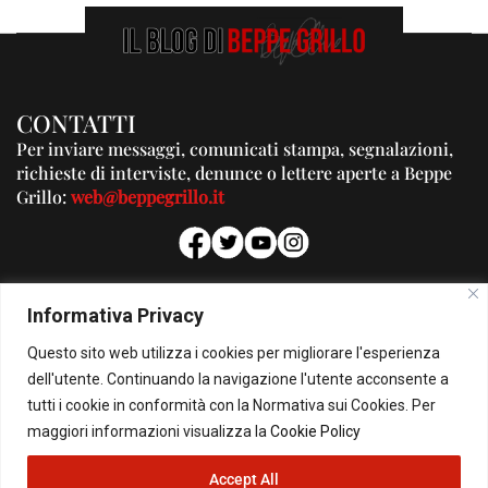
CONTATTI
Per inviare messaggi, comunicati stampa, segnalazioni,
richieste di interviste, denunce o lettere aperte a Beppe
Grillo:
web@beppegrillo.it
PUBBLICITA'
Informativa Privacy
Per la tua pubblicità su questo Blog:
Questo sito web utilizza i cookies per migliorare l'esperienza
pubblicita@beppegrillo.it
dell'utente. Continuando la navigazione l'utente acconsente a
tutti i cookie in conformità con la Normativa sui Cookies. Per
HOMEPAGE
COOKIE POLICY
PRIVACY POLICY
CONTATTI
maggiori informazioni visualizza la
Cookie Policy
Accept All
© Copyright 2026 - Il Blog di Beppe Grillo. All Rights Reserved - Powered by