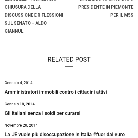
o
p
I
s
n
CHIUSURA DELLA
PRESIDENTE IN PIEMONTE
k
p
n
k
DISCUSSIONE E RIFLESSIONI
PER IL M5S
SUL SENATO – ALDO
GIANNULI
RELATED POST
Gennaio 4, 2014
Amministratori immobili contro i cittadini attivi
Gennaio 18, 2014
Gli italiani senza i soldi per curarsi
Novembre 20, 2014
La UE vuole più disoccupazione in Italia #fuoridalleuro