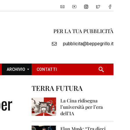
PER LA TUA PUBBLICITÀ
pubblicita@beppegrillo.it
ARCHIVIO
CONTATTI
TERRA FUTURA
2
per
0
La Cina ridisegna
0
l’università per l’era
5
dell’IA
2
0
Elon Musk: “Tra dieci