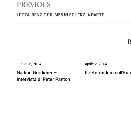
PREVIOUS
b
s
e
a
l
L
t
o
A
d
d
i
LETTA, RENZIE E IL M5S IN SCHERZI A PARTE
o
p
I
s
n
k
p
n
k
R
Luglio 18, 2014
Aprile 2, 2014
Nadine Gordimer –
Il referendum sull’Eur
Intervista di Peter Panton