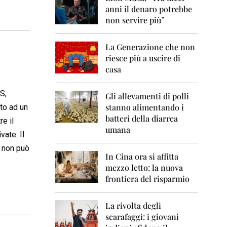
0
anni il denaro potrebbe
6
non servire più”
2
0
La Generazione che non
0
7
riesce più a uscire di
casa
2
0
S,
0
Gli allevamenti di polli
8
stanno alimentando i
to ad un
batteri della diarrea
re il
2
umana
0
ate. Il
0
a non può
9
In Cina ora si affitta
mezzo letto: la nuova
2
frontiera del risparmio
0
1
0
La rivolta degli
scarafaggi: i giovani
2