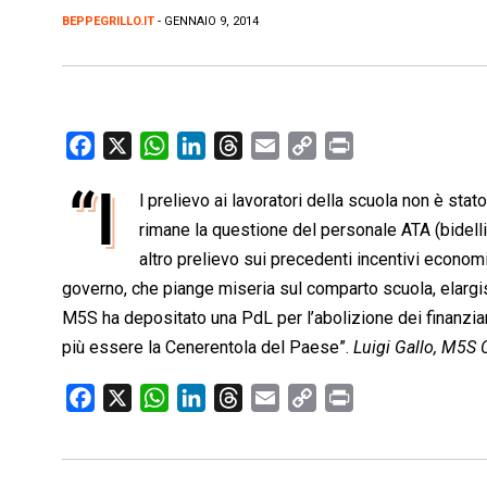
BEPPEGRILLO.IT
- GENNAIO 9, 2014
F
X
W
L
T
E
C
P
a
h
i
h
m
o
r
“I
l prelievo ai lavoratori della scuola non è sta
c
a
n
r
a
p
i
e
rimane la questione del personale ATA (bidel
t
k
e
i
y
n
b
s
e
a
l
L
t
altro prelievo sui precedenti incentivi economi
o
A
d
d
i
governo, che piange miseria sul comparto scuola, elargis
o
p
I
s
n
M5S ha depositato una PdL per l’abolizione dei finanziam
k
p
n
k
più essere la Cenerentola del Paese”.
Luigi Gallo, M5S
F
X
W
L
T
E
C
P
a
h
i
h
m
o
r
c
a
n
r
a
p
i
e
t
k
e
i
y
n