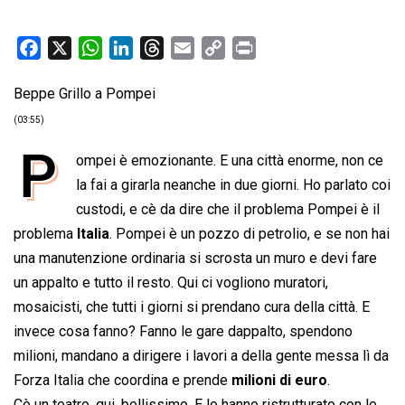
F
X
W
L
T
E
C
P
a
h
i
h
m
o
r
Beppe Grillo a Pompei
c
a
n
r
a
p
i
e
t
k
e
i
y
n
(03:55)
b
s
e
a
l
L
t
P
ompei è emozionante. E una città enorme, non ce
o
A
d
d
i
la fai a girarla neanche in due giorni. Ho parlato coi
o
p
I
s
n
custodi, e cè da dire che il problema Pompei è il
k
p
n
k
problema
Italia
. Pompei è un pozzo di petrolio, e se non hai
una manutenzione ordinaria si scrosta un muro e devi fare
un appalto e tutto il resto. Qui ci vogliono muratori,
mosaicisti, che tutti i giorni si prendano cura della città. E
invece cosa fanno? Fanno le gare dappalto, spendono
milioni, mandano a dirigere i lavori a della gente messa lì da
Forza Italia che coordina e prende
milioni di euro
.
Cè un teatro, qui, bellissimo. E lo hanno ristrutturato con le