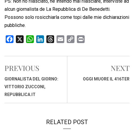
PS: Non ho rilasciato, né intendo mai rilasciare, interviste ad
alcun giornalista de La Repubblica di De Benedetti.
Possono solo rosicchiarla come topi dalle mie dichiarazioni
pubbliche.
F
X
W
L
T
E
C
P
a
h
i
h
m
o
r
c
a
n
r
a
p
i
e
t
k
e
i
y
n
PREVIOUS
NEXT
b
s
e
a
l
L
t
o
A
d
d
i
GIORNALISTA DEL GIORNO:
OGGI MUORE IL 416TER
o
p
I
s
n
VITTORIO ZUCCONI,
k
p
n
k
REPUBBLICA.IT
RELATED POST