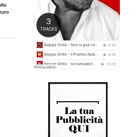
ito
0
1
euro
6