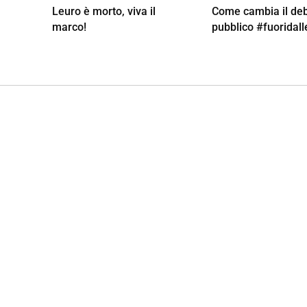
Leuro è morto, viva il
Come cambia il deb
marco!
pubblico #fuoridall