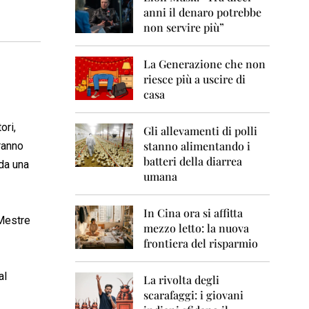
0
anni il denaro potrebbe
6
non servire più”
2
0
La Generazione che non
0
7
riesce più a uscire di
casa
2
0
ori,
0
Gli allevamenti di polli
8
stanno alimentando i
vranno
batteri della diarrea
 da una
2
umana
0
0
9
In Cina ora si affitta
 Mestre
mezzo letto: la nuova
2
frontiera del risparmio
0
1
0
al
La rivolta degli
scarafaggi: i giovani
2