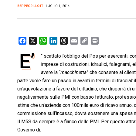
BEPPEGRILLO.IT
- LUGLIO 1, 2014
F
X
W
L
T
E
C
P
a
h
i
h
m
o
r
E’
“
scattato l’obbligo del Pos
per esercenti, com
c
a
n
r
a
p
i
e
imprese di costruzioni, idraulici, falegnami, e
t
k
e
i
y
n
b
s
e
a
l
L
t
avere la “
macchinetta
” che consente ai client
o
A
d
d
i
parte vuole fare un passo in avanti in termini di traccia
o
p
I
s
n
un’agevolazione a favore del cittadino, che disporrà di u
k
p
n
k
negativamente sulle PMI con basso fatturato, profession
stima che un’azienda con 100mila euro di ricavo annuo, c
commissione sull’incasso, dovrà sostenere una spesa m
Il M5S da sempre è a fianco delle PMI. Per questo attr
Governo di: