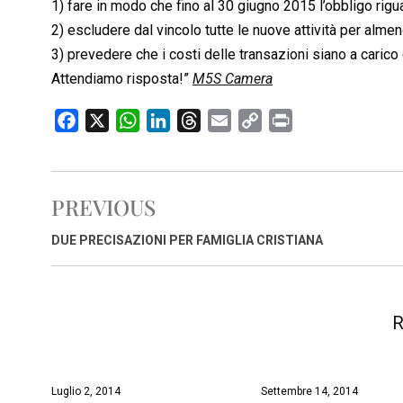
1) fare in modo che fino al 30 giugno 2015 l’obbligo rigu
2) escludere dal vincolo tutte le nuove attività per almen
3) prevedere che i costi delle transazioni siano a carico
Attendiamo risposta!”
M5S Camera
F
X
W
L
T
E
C
P
a
h
i
h
m
o
r
c
a
n
r
a
p
i
e
t
k
e
i
y
n
PREVIOUS
b
s
e
a
l
L
t
o
A
d
d
i
DUE PRECISAZIONI PER FAMIGLIA CRISTIANA
o
p
I
s
n
k
p
n
k
R
Luglio 2, 2014
Settembre 14, 2014