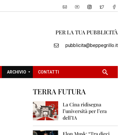
PER LA TUA PUBBLICITÀ
pubblicita@beppegrillo.it
ARCHIVIO
CONTATTI
TERRA FUTURA
2
0
La Cina ridisegna
0
l’università per l’era
5
dell’IA
2
0
Elon Musk: “Tra dieci