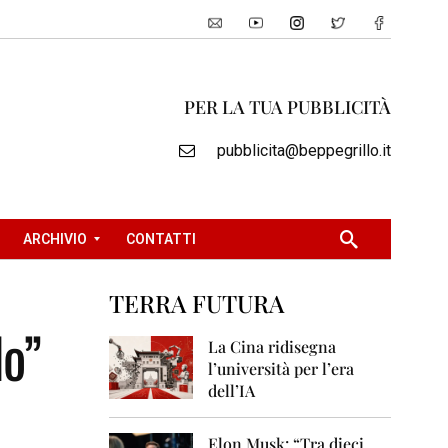
PER LA TUA PUBBLICITÀ
pubblicita@beppegrillo.it
ARCHIVIO
CONTATTI
TERRA FUTURA
2
do”
0
La Cina ridisegna
0
l’università per l’era
5
dell’IA
2
0
Elon Musk: “Tra dieci