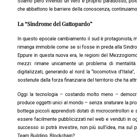
Stiamo però vivendo un vero e proprio paradosso, poic
che abbattono le barriere della conoscenza, continuiam
La “Sindrome del Gattopardo”
In questo epocale cambiamento il sud è protagonista, m
rimanga immobile come se si fosse in preda alla Sindr
Eppure in questa nuova era, le regioni del Mezzogiorno
mezzi: rimane unicamente un problema di mentalità. 
digitalizzati, generando al nord la “locomotiva d’Italia”
sostenute dalla forza finanziaria del territorio che ha attra
Oggi la tecnologia – costando molto meno – democrati
produce oggetti unici al mondo – senza snaturare la propr
bottega piccoli apprendisti dotati di microcontrollori e 
essere facilmente pubblicizzati nel web e venduti in og
successo si potrà investire, non più sull’idea, ma sul 
Team Building, Blockchain?