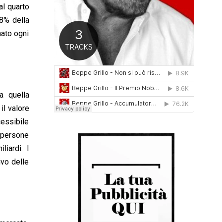
 al quarto
0
1
8% della
6
nato ogni
a quella
il valore
cessibile
i persone
liardi. I
ivo delle