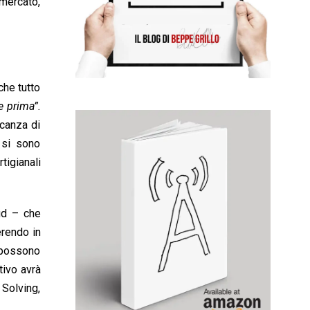
 mercato,
che tutto
e prima”.
ncanza di
 si sono
tigianali
ud – che
erendo in
i possono
tivo avrà
 Solving,