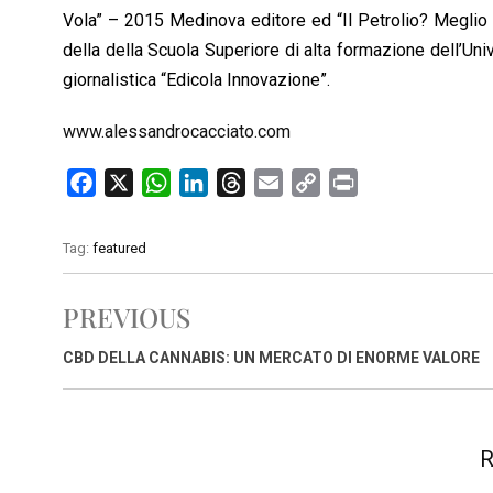
Vola” – 2015 Medinova editore ed “Il Petrolio? Meglio 
della della Scuola Superiore di alta formazione dell’Univ
giornalistica “Edicola Innovazione”.
www.alessandrocacciato.com
F
X
W
L
T
E
C
P
a
h
i
h
m
o
r
c
a
n
r
a
p
i
Tag:
featured
e
t
k
e
i
y
n
b
s
e
a
l
L
t
PREVIOUS
o
A
d
d
i
o
p
I
s
n
CBD DELLA CANNABIS: UN MERCATO DI ENORME VALORE
k
p
n
k
R