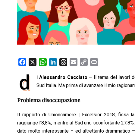
F
X
W
L
T
E
C
P
a
h
i
h
m
o
r
d
i Alessandro Cacciato –
Il tema dei lavori d
c
a
n
r
a
p
i
e
Sud Italia. Ma prima di avanzare il mio ragionam
t
k
e
i
y
n
b
s
e
a
l
L
t
Problema disoccupazione
o
A
d
d
i
o
p
I
s
n
Il rapporto di Unioncamere | Excelsior 2018, fissa l
k
p
n
k
raggiunge l’8,8%, mentre al Sud uno sconfortante 27,8%
dato molto interessante – ed altrettanto drammatico – è