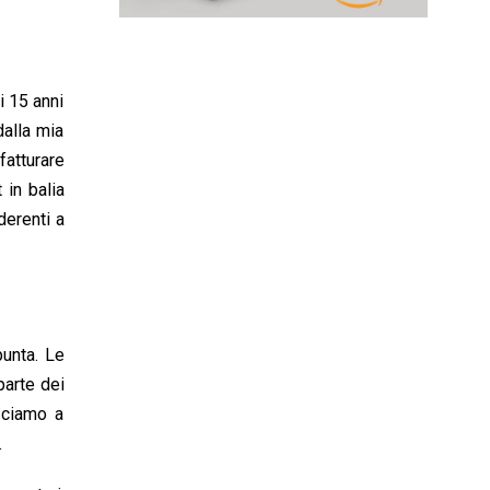
i 15 anni
dalla mia
fatturare
 in balia
derenti a
punta. Le
parte dei
usciamo a
.