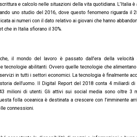
scrittura e calcolo nelle situazioni della vita quotidiana. L’Italia è
tando uno studio del 2016, dove questo fenomeno riguarda il 2
ata ai numeri con il dato relativo ai giovani che hanno abbando
 che in Italia sfiorano il 30%.
iche, il mondo del lavoro è passato dall’era della velocità 
e tecnologie abilitanti. Ovvero quelle tecnologie che alimentano 
ervizi in tutti i settori economici. La tecnologia è finalmente ac
storia dell’uomo. Il Digital Report del 2018 conta 4 miliardi d
43 milioni di utenti. Gli attivi sui social media sono oltre 3 mi
uesta folla oceanica è destinata a crescere con l’imminente arr
elle connessioni.