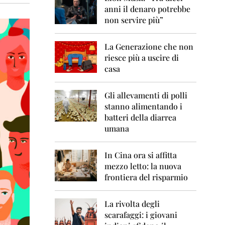
0
anni il denaro potrebbe
6
non servire più”
2
0
La Generazione che non
0
7
riesce più a uscire di
casa
2
0
0
Gli allevamenti di polli
8
stanno alimentando i
batteri della diarrea
2
umana
0
0
9
In Cina ora si affitta
mezzo letto: la nuova
2
frontiera del risparmio
0
1
0
La rivolta degli
scarafaggi: i giovani
2