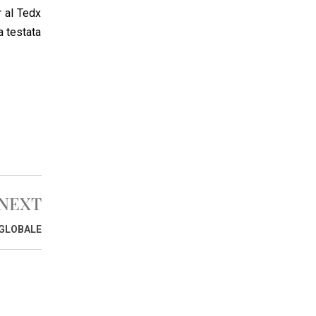
r al Tedx
a testata
NEXT
 GLOBALE