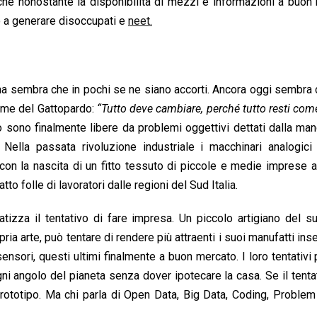
hé nonostante la disponibilità di mezzi e informazioni a buon
o a generare disoccupati e
neet.
a sembra che in pochi se ne siano accorti. Ancora oggi sembra 
ome del Gattopardo:
“Tutto deve cambiare, perché tutto resti com
 sono finalmente libere da problemi oggettivi dettati dalla ma
Nella passata rivoluzione industriale i macchinari analogici
, con la nascita di un fitto tessuto di piccole e medie imprese ar
tto folle di lavoratori dalle regioni del Sud Italia.
zza il tentativo di fare impresa. Un piccolo artigiano del s
ia arte, può tentare di rendere più attraenti i suoi manufatti ins
sensori, questi ultimi finalmente a buon mercato. I loro tentativ
ni angolo del pianeta senza dover ipotecare la casa. Se il tenta
prototipo. Ma chi parla di Open Data, Big Data, Coding, Problem