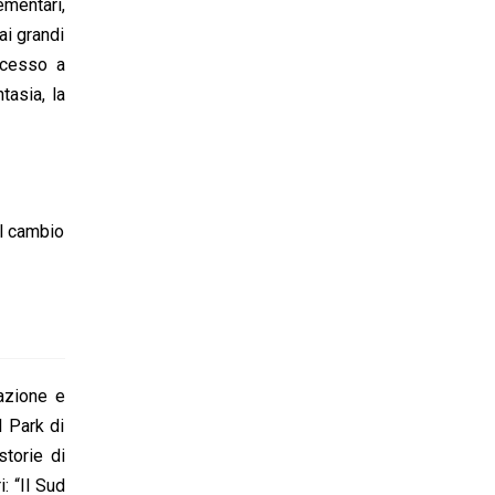
mentari,
ai grandi
accesso a
tasia, la
ul cambio
azione e
 Park di
storie di
: “Il Sud