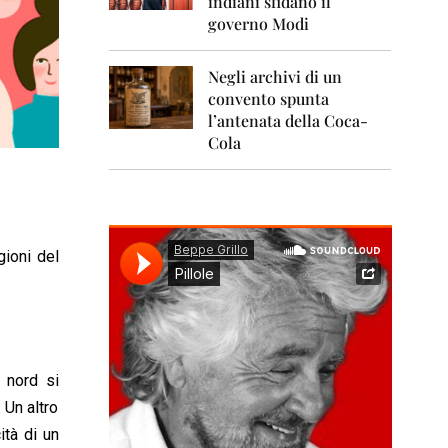
indiani sfidano il
0
1
governo Modi
1
Negli archivi di un
2
0
convento spunta
1
l’antenata della Coca-
2
Cola
2
0
1
3
gioni del
2
0
1
4
2
0
 nord si
1
 Un altro
5
ità di un
2