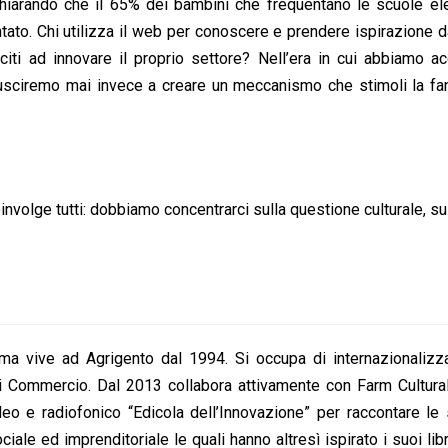
iarando che il 65% dei bambini che frequentano le scuole ele
tato. Chi utilizza il web per conoscere e prendere ispirazione d
sciti ad innovare il proprio settore? Nell’era in cui abbiamo 
iusciremo mai invece a creare un meccanismo che stimoli la fan
nvolge tutti: dobbiamo concentrarci sulla questione culturale, s
a vive ad Agrigento dal 1994. Si occupa di internazionalizz
i Commercio. Dal 2013 collabora attivamente con Farm Cultural
eo e radiofonico “Edicola dell’Innovazione” per raccontare le 
ale ed imprenditoriale le quali hanno altresì ispirato i suoi libri