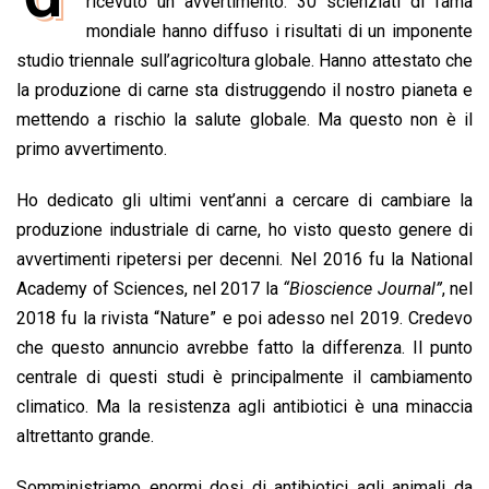
e
ricevuto un avvertimento: 30 scienziati di fama
t
k
e
i
y
n
b
s
e
a
l
L
t
mondiale hanno diffuso i risultati di un imponente
o
A
d
d
i
studio triennale sull’agricoltura globale. Hanno attestato che
o
p
I
s
n
la produzione di carne sta distruggendo il nostro pianeta e
k
p
n
k
mettendo a rischio la salute globale. Ma questo non è il
primo avvertimento.
Ho dedicato gli ultimi vent’anni a cercare di cambiare la
produzione industriale di carne, ho visto questo genere di
avvertimenti ripetersi per decenni. Nel 2016 fu la National
Academy of Sciences, nel 2017 la
“Bioscience Journal”
, nel
2018 fu la rivista “Nature” e poi adesso nel 2019. Credevo
che questo annuncio avrebbe fatto la differenza. Il punto
centrale di questi studi è principalmente il cambiamento
climatico. Ma la resistenza agli antibiotici è una minaccia
altrettanto grande.
Somministriamo enormi dosi di antibiotici agli animali da