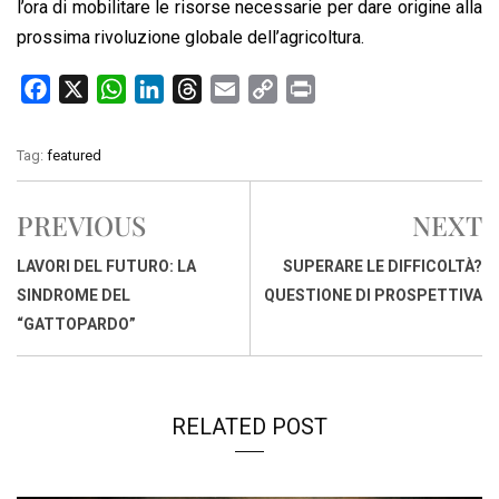
l’ora di mobilitare le risorse necessarie per dare origine alla
prossima rivoluzione globale dell’agricoltura.
F
X
W
L
T
E
C
P
a
h
i
h
m
o
r
c
a
n
r
a
p
i
Tag:
featured
e
t
k
e
i
y
n
b
s
e
a
l
L
t
PREVIOUS
NEXT
o
A
d
d
i
o
p
I
s
n
LAVORI DEL FUTURO: LA
SUPERARE LE DIFFICOLTÀ?
k
p
n
k
SINDROME DEL
QUESTIONE DI PROSPETTIVA
“GATTOPARDO”
RELATED POST