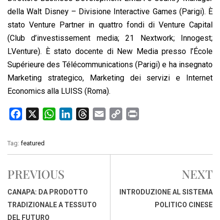
della Walt Disney – Divisione Interactive Games (Parigi). È
stato Venture Partner in quattro fondi di Venture Capital
(Club d’investissement media; 21 Nextwork; Innogest;
LVenture). È stato docente di New Media presso l’École
Supérieure des Télécommunications (Parigi) e ha insegnato
Marketing strategico, Marketing dei servizi e Internet
Economics alla LUISS (Roma).
F
X
W
L
T
E
C
P
a
h
i
h
m
o
r
c
a
n
r
a
p
i
Tag:
featured
e
t
k
e
i
y
n
b
s
e
a
l
L
t
PREVIOUS
NEXT
o
A
d
d
i
o
p
I
s
n
CANAPA: DA PRODOTTO
INTRODUZIONE AL SISTEMA
k
p
n
k
TRADIZIONALE A TESSUTO
POLITICO CINESE
DEL FUTURO