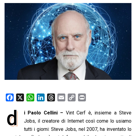
F
X
W
L
T
E
C
P
a
h
i
h
m
o
r
d
i Paolo Cellini –
Vint Cerf è, insieme a Steve
c
a
n
r
a
p
i
e
Jobs, il creatore di Internet così come lo usiamo
t
k
e
i
y
n
b
s
e
a
l
L
t
tutti i giorni: Steve Jobs, nel 2007, ha inventato lo