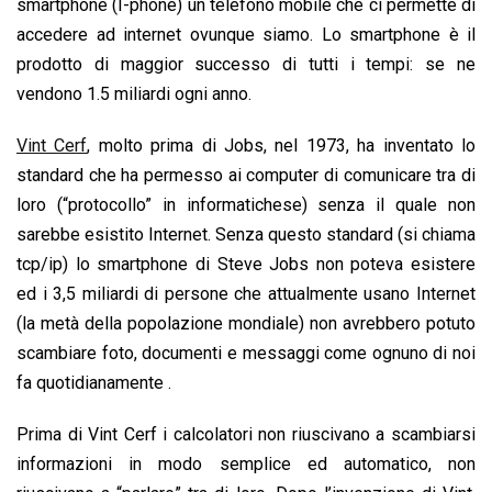
o
A
d
d
i
smartphone (I-phone) un telefono mobile che ci permette di
o
p
I
s
n
accedere ad internet ovunque siamo. Lo smartphone è il
k
p
n
k
prodotto di maggior successo di tutti i tempi: se ne
vendono 1.5 miliardi ogni anno.
Vint Cerf
, molto prima di Jobs, nel 1973, ha inventato lo
standard che ha permesso ai computer di comunicare tra di
loro (“protocollo” in informatichese) senza il quale non
sarebbe esistito Internet. Senza questo standard (si chiama
tcp/ip) lo smartphone di Steve Jobs non poteva esistere
ed i 3,5 miliardi di persone che attualmente usano Internet
(la metà della popolazione mondiale) non avrebbero potuto
scambiare foto, documenti e messaggi come ognuno di noi
fa quotidianamente .
Prima di Vint Cerf i calcolatori non riuscivano a scambiarsi
informazioni in modo semplice ed automatico, non