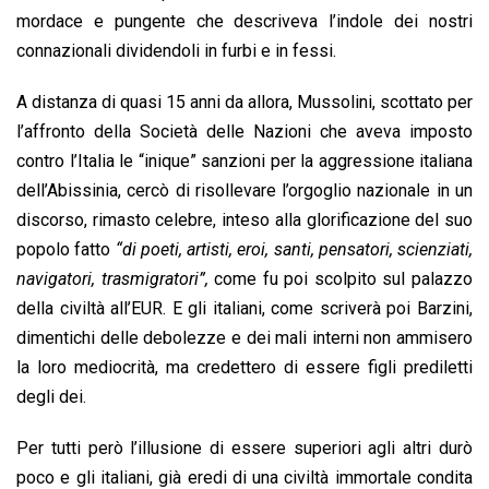
o
A
d
d
i
mordace e pungente che descriveva l’indole dei nostri
o
p
I
s
n
connazionali dividendoli in furbi e in fessi.
k
p
n
k
A distanza di quasi 15 anni da allora, Mussolini, scottato per
l’affronto della Società delle Nazioni che aveva imposto
contro l’Italia le “inique” sanzioni per la aggressione italiana
dell’Abissinia, cercò di risollevare l’orgoglio nazionale in un
discorso, rimasto celebre, inteso alla glorificazione del suo
popolo fatto
“di poeti, artisti, eroi, santi, pensatori, scienziati,
navigatori, trasmigratori”,
come fu poi scolpito sul palazzo
della civiltà all’EUR. E gli italiani, come scriverà poi Barzini,
dimentichi delle debolezze e dei mali interni non ammisero
la loro mediocrità, ma credettero di essere figli prediletti
degli dei.
Per tutti però l’illusione di essere superiori agli altri durò
poco e gli italiani, già eredi di una civiltà immortale condita