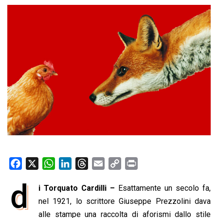
F
X
W
L
T
E
C
P
a
h
i
h
m
o
r
d
i Torquato Cardilli –
Esattamente un secolo fa,
c
a
n
r
a
p
i
e
nel 1921, lo scrittore Giuseppe Prezzolini dava
t
k
e
i
y
n
b
s
e
a
l
L
t
alle stampe una raccolta di aforismi dallo stile