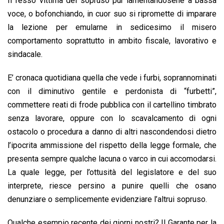
Il fesso vittima del sopruso pur lamentandosene a bassa
voce, o bofonchiando, in cuor suo si ripromette di imparare
la lezione per emularne in sedicesimo il misero
comportamento soprattutto in ambito fiscale, lavorativo e
sindacale.
E’ cronaca quotidiana quella che vede i furbi, soprannominati
con il diminutivo gentile e perdonista di “furbetti”,
commettere reati di frode pubblica con il cartellino timbrato
senza lavorare, oppure con lo scavalcamento di ogni
ostacolo o procedura a danno di altri nascondendosi dietro
l’ipocrita ammissione del rispetto della legge formale, che
presenta sempre qualche lacuna o varco in cui accomodarsi.
La quale legge, per l’ottusità del legislatore e del suo
interprete, riesce persino a punire quelli che osano
denunziare o semplicemente evidenziare l’altrui sopruso.
Qualche esempio recente dei giorni nostri? Il Garante per la