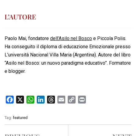
L’AUTORE
Paolo Mai, fondatore
dell’Asilo nel Bosco
e Piccola Polis.
Ha conseguito il diploma di educazione Emozionale presso
L’università Nacional Villa Maria (Argentina). Autore del libro
“Asilo nel Bosco: un nuovo paradigma educativo”. Formatore
e blogger.
F
X
W
L
T
E
C
P
a
h
i
h
m
o
r
c
a
n
r
a
p
i
Tag:
featured
e
t
k
e
i
y
n
b
s
e
a
l
L
t