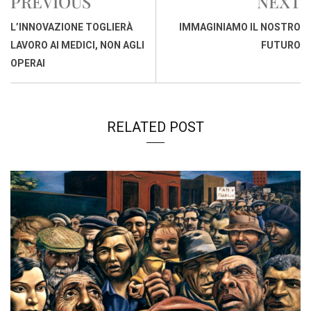
PREVIOUS
NEXT
o
A
d
d
i
o
p
I
s
n
L’INNOVAZIONE TOGLIERÀ
IMMAGINIAMO IL NOSTRO
k
p
n
k
LAVORO AI MEDICI, NON AGLI
FUTURO
OPERAI
RELATED POST