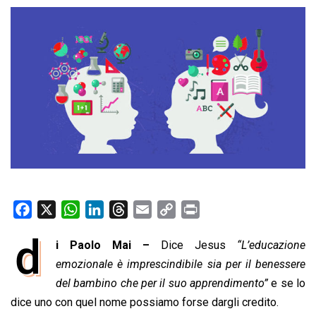
F
X
W
L
T
E
C
P
a
h
i
h
m
o
r
d
i Paolo Mai –
Dice Jesus
“L’educazione
c
a
n
r
a
p
i
e
emozionale è imprescindibile sia per il benessere
t
k
e
i
y
n
b
s
e
a
l
L
t
del bambino che per il suo apprendimento”
e se lo
o
A
d
d
i
dice uno con quel nome possiamo forse dargli credito.