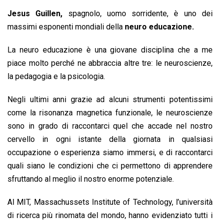
o
p
I
s
n
Jesus Guillen,
spagnolo, uomo sorridente, è uno dei
k
p
n
k
massimi esponenti mondiali della
neuro educazione.
La neuro educazione è una giovane disciplina che a me
piace molto perché ne abbraccia altre tre: le neuroscienze,
la pedagogia e la psicologia.
Negli ultimi anni grazie ad alcuni strumenti potentissimi
come la risonanza magnetica funzionale, le neuroscienze
sono in grado di raccontarci quel che accade nel nostro
cervello in ogni istante della giornata in qualsiasi
occupazione o esperienza siamo immersi, e di raccontarci
quali siano le condizioni che ci permettono di apprendere
sfruttando al meglio il nostro enorme potenziale.
Al MIT, Massachussets Institute of Technology, l’università
di ricerca più rinomata del mondo, hanno evidenziato tutti i