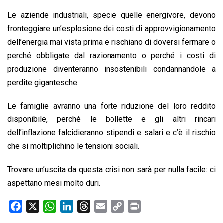
Le aziende industriali, specie quelle energivore, devono
fronteggiare un’esplosione dei costi di approvvigionamento
dell’energia mai vista prima e rischiano di doversi fermare o
perché obbligate dal razionamento o perché i costi di
produzione diventeranno insostenibili condannandole a
perdite gigantesche.
Le famiglie avranno una forte riduzione del loro reddito
disponibile, perché le bollette e gli altri rincari
dell’inflazione falcidieranno stipendi e salari e c’è il rischio
che si moltiplichino le tensioni sociali.
Trovare un’uscita da questa crisi non sarà per nulla facile: ci
aspettano mesi molto duri.
F
X
W
L
T
E
C
P
a
h
i
h
m
o
r