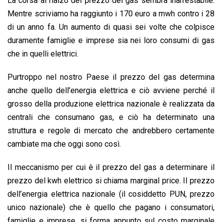
La corsa al rialzo del prezzo del gas sembra inarrestabile.
o
A
d
d
i
Mentre scriviamo ha raggiunto i 170 euro a mwh contro i 28
o
p
I
s
n
di un anno fa. Un aumento di quasi sei volte che colpisce
k
p
n
k
duramente famiglie e imprese sia nei loro consumi di gas
che in quelli elettrici.
Purtroppo nel nostro Paese il prezzo del gas determina
anche quello dell’energia elettrica e ciò avviene perché il
grosso della produzione elettrica nazionale è realizzata da
centrali che consumano gas, e ciò ha determinato una
struttura e regole di mercato che andrebbero certamente
cambiate ma che oggi sono così.
Il meccanismo per cui è il prezzo del gas a determinare il
prezzo del kwh elettrico si chiama marginal price. Il prezzo
dell’energia elettrica nazionale (il cosiddetto PUN, prezzo
unico nazionale) che è quello che pagano i consumatori,
famiglie e imprese, si forma appunto sul costo marginale