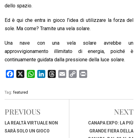
dello spazio.
Ed è qui che entra in gioco l’idea di utilizzare la forza del
sole. Ma come? Tramite una vela solare.
Una nave con una vela solare avrebbe un
approvvigionamento illimitato di energia, poiché è
continuamente guidata dalla pressione della luce solare.
F
X
W
L
T
E
C
P
a
h
i
h
m
o
r
c
a
n
r
a
p
i
Tag:
featured
e
t
k
e
i
y
n
b
s
e
a
l
L
t
PREVIOUS
NEXT
o
A
d
d
i
o
p
I
s
n
LA REALTÀ VIRTUALE NON
CANAPA EXPO: LA PIÙ
k
p
n
k
SARÀ SOLO UN GIOCO
GRANDE FIERA DELLA