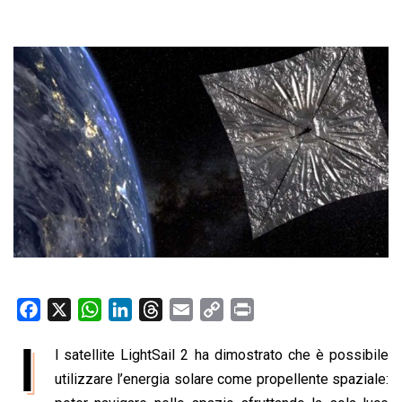
F
X
W
L
T
E
C
P
a
h
i
h
m
o
r
I
l satellite LightSail 2 ha dimostrato che è possibile
c
a
n
r
a
p
i
e
utilizzare l’energia solare come propellente spaziale:
t
k
e
i
y
n