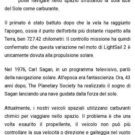
b
s
e
a
l
L
t
poter navigare nello spazio sfruttando la sola luce
o
A
d
d
i
del Sole come carburante.
o
p
I
s
n
Il primato è stato battuto dopo che la vela ha raggiunto
k
p
n
k
l’apogeo, ossia il punto dell’orbita più distante rispetto alla
Terra, ben 727.42 chilometri. Il controllo missione ha quindi
confermato che questa variazione nel moto di LightSail 2 è
unicamente dovuta alla propulsione solare.
Nel 1976, Carl Sagan, in un programma televisivo, parlò
della navigazione solare. All’epoca era fantascienza. Ora, 43
anni dopo, The Planetary Society ha realizzato il sogno di
Sagan lanciando una nave guidata dalla forza del sole.
Attualmente, i nostri veicoli spaziali utilizzano carburanti
chimici per viaggiare nello spazio. Il problema è che una
volta esaurito il propellente, il veicolo non può più
controllare la sua velocità o direzione e galleggia nel vuoto