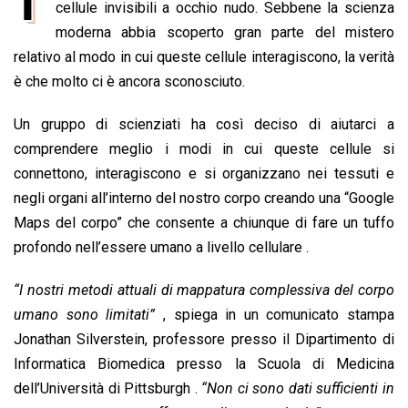
e
cellule invisibili a occhio nudo. Sebbene la scienza
t
k
e
i
y
n
b
s
e
a
l
L
t
moderna abbia scoperto gran parte del mistero
o
A
d
d
i
relativo al modo in cui queste cellule interagiscono, la verità
o
p
I
s
n
è che molto ci è ancora sconosciuto.
k
p
n
k
Un gruppo di scienziati ha così deciso di aiutarci a
comprendere meglio i modi in cui queste cellule si
connettono, interagiscono e si organizzano nei tessuti e
negli organi all’interno del nostro corpo creando una “Google
Maps del corpo” che consente a chiunque di fare un tuffo
profondo nell’essere umano a livello cellulare .
“I nostri metodi attuali di mappatura complessiva del corpo
umano sono limitati”
, spiega in un comunicato stampa
Jonathan Silverstein, professore presso il Dipartimento di
Informatica Biomedica presso la Scuola di Medicina
dell’Università di Pittsburgh .
“Non ci sono dati sufficienti in