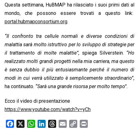
Questa settimana, HuBMAP ha rilasciato i suoi primi dati al
mondo, che possono essere trovati a questo link:
portal.hubmapconsortium.org
.
“Il confronto tra cellule normali e diverse condizioni di
malattia sarà molto istruttivo per lo sviluppo di strategie per
il trattamento di molte malattie”,
spiega Silverstein.
“Ho
realizzato molti grandi progetti nella mia carriera, ma questo
è senza dubbio il più entusiasmante perché il numero di
modi in cui verrà utilizzato è semplicemente straordinario”
,
ha continuato.
“Sarà una grande risorsa per molto tempo”.
Ecco il video di presentazione
https://www.youtube.com/watch?v=yCh
F
X
W
L
T
E
C
P
a
h
i
h
m
o
r