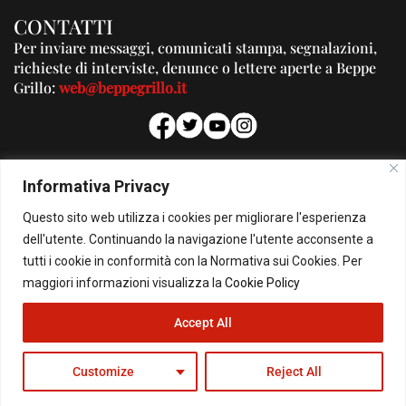
CONTATTI
Per inviare messaggi, comunicati stampa, segnalazioni,
richieste di interviste, denunce o lettere aperte a Beppe
Grillo:
web@beppegrillo.it
PUBBLICITA'
Informativa Privacy
Per la tua pubblicità su questo Blog:
Questo sito web utilizza i cookies per migliorare l'esperienza
pubblicita@beppegrillo.it
dell'utente. Continuando la navigazione l'utente acconsente a
tutti i cookie in conformità con la Normativa sui Cookies. Per
HOMEPAGE
COOKIE POLICY
PRIVACY POLICY
CONTATTI
maggiori informazioni visualizza la
Cookie Policy
Accept All
© Copyright 2026 - Il Blog di Beppe Grillo. All Rights Reserved - Powered by
happygrafic.com
Customize
Reject All