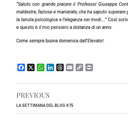
“Saluto con grande piacere il Professor Giuseppe Cont
maldestre, faziose e manierate, che ha saputo superare gr
la tenuta psicologica e l’eleganza nei modi….”
Così scri
e
questo è il mio pensiero
a distanza di un anno.
Come sempre buona domenica dall’Elevato!
F
X
W
L
T
E
C
P
a
h
i
h
m
o
r
c
a
n
r
a
p
i
e
t
k
e
i
y
n
PREVIOUS
b
s
e
a
l
L
t
o
A
d
d
i
LA SETTIMANA DEL BLOG #75
o
p
I
s
n
k
p
n
k