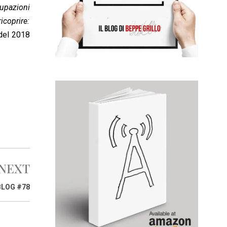
cupazioni
icoprire:
 del 2018
NEXT
BLOG #78