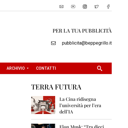
PER LA TUA PUBBLICITÀ
pubblicita@beppegrillo.it
ARCHIVIO
CONTATTI
TERRA FUTURA
2
0
La Cina ridisegna
0
l’università per l’era
5
dell’IA
2
0
Elon Musk: “Tra dieci