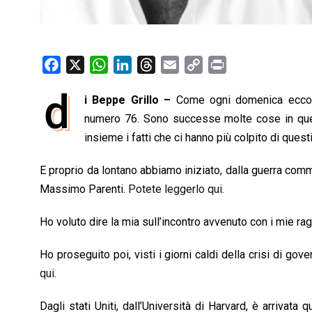
F
X
W
L
T
E
C
P
a
h
i
h
m
o
r
d
i Beppe Grillo –
Come ogni domenica eccoci 
c
a
n
r
a
p
i
e
numero 76. Sono successe molte cose in ques
t
k
e
i
y
n
b
s
e
a
l
L
t
insieme i fatti che ci hanno più colpito di questi 
o
A
d
d
i
E proprio da lontano abbiamo iniziato, dalla guerra co
o
p
I
s
n
Massimo Parenti.
Potete leggerlo qui.
k
p
n
k
Ho voluto dire la mia sull’incontro avvenuto con i mie ra
Ho proseguito poi, visti i giorni caldi della crisi di go
qui.
Dagli stati Uniti, dall’Università di Harvard, è arrivata