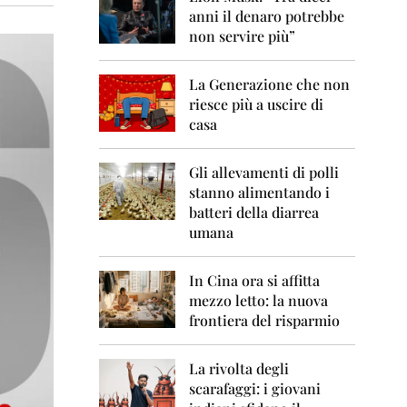
0
anni il denaro potrebbe
6
non servire più”
2
0
La Generazione che non
0
7
riesce più a uscire di
casa
2
0
0
Gli allevamenti di polli
8
stanno alimentando i
batteri della diarrea
2
umana
0
0
9
In Cina ora si affitta
mezzo letto: la nuova
2
frontiera del risparmio
0
1
0
La rivolta degli
scarafaggi: i giovani
2