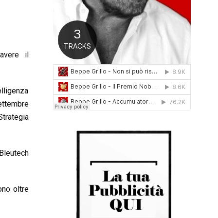
0
1
6
avere il
elligenza
settembre
trategia
Bleutech
ono oltre