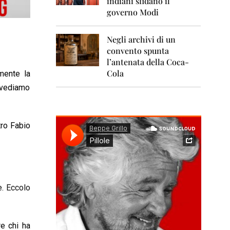
indiani sfidano il
0
1
governo Modi
1
Negli archivi di un
2
0
convento spunta
1
l’antenata della Coca-
2
Cola
mente la
2
ivediamo
0
1
3
tro Fabio
2
0
1
4
2
e.
Eccolo
0
1
5
re chi ha
2