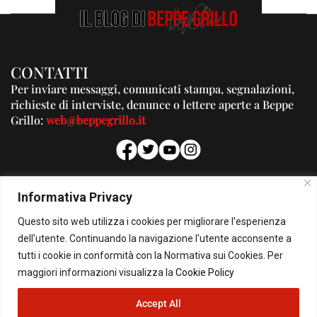
CONTATTI
Per inviare messaggi, comunicati stampa, segnalazioni,
richieste di interviste, denunce o lettere aperte a Beppe
Grillo:
web@beppegrillo.it
PUBBLICITA'
Informativa Privacy
Per la tua pubblicità su questo Blog:
Questo sito web utilizza i cookies per migliorare l'esperienza
pubblicita@beppegrillo.it
dell'utente. Continuando la navigazione l'utente acconsente a
tutti i cookie in conformità con la Normativa sui Cookies. Per
HOMEPAGE
COOKIE POLICY
PRIVACY POLICY
CONTATTI
maggiori informazioni visualizza la
Cookie Policy
Accept All
© Copyright 2026 - Il Blog di Beppe Grillo. All Rights Reserved - Powered by