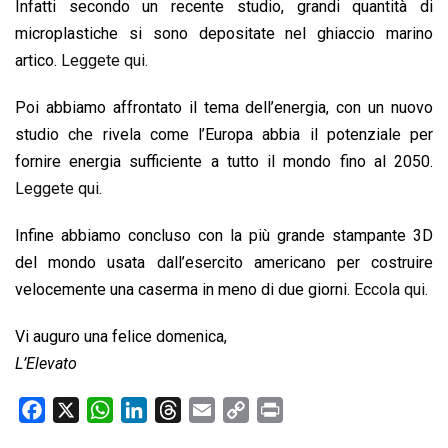
Infatti secondo un recente studio, grandi quantità di
microplastiche si sono depositate nel ghiaccio marino
artico.
Leggete qui.
Poi abbiamo affrontato il tema dell’energia, con un nuovo
studio che rivela come l’Europa abbia il potenziale per
fornire energia sufficiente a tutto il mondo fino al 2050.
Leggete qui.
Infine abbiamo concluso con la più grande stampante 3D
del mondo usata dall’esercito americano per costruire
velocemente una caserma in meno di due giorni.
Eccola qui.
Vi auguro una felice domenica,
L’Elevato
F
X
W
L
T
E
C
P
a
h
i
h
m
o
r