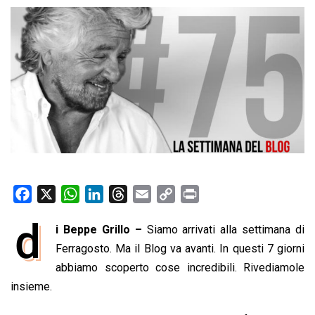
F
X
W
L
T
E
C
P
a
h
i
h
m
o
r
d
i Beppe Grillo –
Siamo arrivati alla settimana di
c
a
n
r
a
p
i
e
Ferragosto. Ma il Blog va avanti. In questi 7 giorni
t
k
e
i
y
n
b
s
e
a
l
L
t
abbiamo scoperto cose incredibili. Rivediamole
o
A
d
d
i
insieme.
o
p
I
s
n