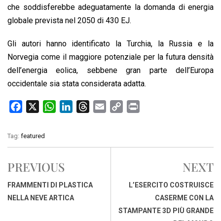
che soddisferebbe adeguatamente la domanda di energia
globale prevista nel 2050 di 430 EJ.
Gli autori hanno identificato la Turchia, la Russia e la
Norvegia come il maggiore potenziale per la futura densità
dell’energia eolica, sebbene gran parte dell’Europa
occidentale sia stata considerata adatta.
F
X
W
L
T
E
C
P
a
h
i
h
m
o
r
c
a
n
r
a
p
i
Tag:
featured
e
t
k
e
i
y
n
b
s
e
a
l
L
t
PREVIOUS
NEXT
o
A
d
d
i
o
p
I
s
n
FRAMMENTI DI PLASTICA
L’ESERCITO COSTRUISCE
k
p
n
k
NELLA NEVE ARTICA
CASERME CON LA
STAMPANTE 3D PIÙ GRANDE