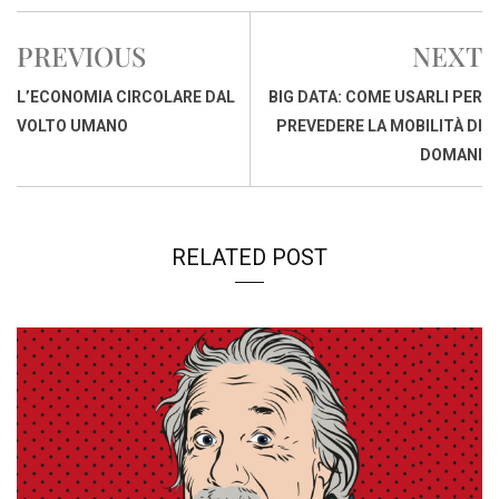
e
t
k
e
i
y
n
b
s
e
a
l
L
t
PREVIOUS
NEXT
o
A
d
d
i
o
p
I
s
n
L’ECONOMIA CIRCOLARE DAL
BIG DATA: COME USARLI PER
k
p
n
k
VOLTO UMANO
PREVEDERE LA MOBILITÀ DI
DOMANI
RELATED POST