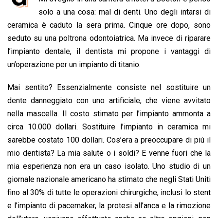
b
s
e
a
l
L
t
solo a una cosa: mal di denti. Uno degli intarsi di
o
A
d
d
i
ceramica è caduto la sera prima. Cinque ore dopo, sono
o
p
I
s
n
seduto su una poltrona odontoiatrica. Ma invece di riparare
k
p
n
k
l’impianto dentale, il dentista mi propone i vantaggi di
un’operazione per un impianto di titanio.
Mai sentito? Essenzialmente consiste nel sostituire un
dente danneggiato con uno artificiale, che viene avvitato
nella mascella. Il costo stimato per l’impianto ammonta a
circa 10.000 dollari. Sostituire l’impianto in ceramica mi
sarebbe costato 100 dollari. Cos’era a preoccupare di più il
mio dentista? La mia salute o i soldi? E venne fuori che la
mia esperienza non era un caso isolato. Uno studio di un
giornale nazionale americano ha stimato che negli Stati Uniti
fino al 30% di tutte le operazioni chirurgiche, inclusi lo stent
e l’impianto di pacemaker, la protesi all’anca e la rimozione