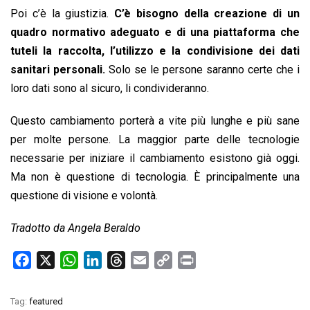
Poi c’è la giustizia.
C’è bisogno della creazione di un
quadro normativo adeguato e di una piattaforma che
tuteli la raccolta, l’utilizzo e la condivisione dei dati
sanitari personali.
Solo se le persone saranno certe che i
loro dati sono al sicuro, li condivideranno.
Questo cambiamento porterà a vite più lunghe e più sane
per molte persone. La maggior parte delle tecnologie
necessarie per iniziare il cambiamento esistono già oggi.
Ma non è questione di tecnologia. È principalmente una
questione di visione e volontà.
Tradotto da Angela Beraldo
F
X
W
L
T
E
C
P
a
h
i
h
m
o
r
c
a
n
r
a
p
i
Tag:
featured