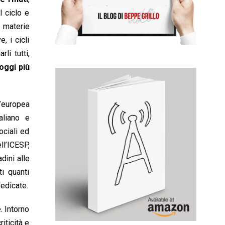
l ciclo e
o materie
, i cicli
li tutti,
 oggi più
l’europea
aliano e
ociali ed
ll’ICESP,
dini alle
ti quanti
dedicate.
. Intorno
iticità e