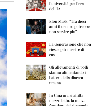
0
l’università per l’era
6
dell’IA
2
0
Elon Musk: “Tra dieci
0
anni il denaro potrebbe
7
non servire più”
2
0
La Generazione che non
0
8
riesce più a uscire di
casa
2
0
0
Gli allevamenti di polli
9
stanno alimentando i
batteri della diarrea
2
umana
0
1
0
In Cina ora si affitta
mezzo letto: la nuova
2
frontiera del risparmio