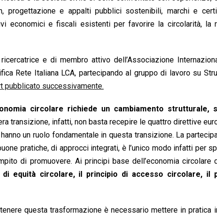
 progettazione e appalti pubblici sostenibili, marchi e certi
vi economici e fiscali esistenti per favorire la circolarità, la 
 ricercatrice e di membro attivo dell’Associazione Internazion
fica Rete Italiana LCA, partecipando al gruppo di lavoro su Str
rt pubblicato successivamente.
conomia circolare richiede un cambiamento strutturale, s
a transizione, infatti, non basta recepire le quattro direttive eu
he hanno un ruolo fondamentale in questa transizione. La partecip
buone pratiche, di approcci integrati, è l’unico modo infatti per sp
 compito di promuovere. Ai principi base dell’economia circolare
o di equità circolare, il principio di accesso circolare, il 
tenere questa trasformazione è necessario mettere in pratica i