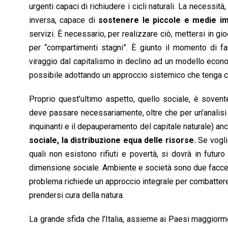
urgenti capaci di richiudere i cicli naturali. La necessità
inversa, capace di
sostenere le piccole e medie i
servizi. È necessario, per realizzare ciò, mettersi in gi
per “compartimenti stagni”. È giunto il momento di fa
viraggio dal capitalismo in declino ad un modello econo
possibile adottando un approccio sistemico che tenga 
Proprio quest’ultimo aspetto, quello sociale, è sovente
deve passare necessariamente, oltre che per un’analisi de
inquinanti e il depauperamento del capitale naturale) anc
sociale, la distribuzione equa delle risorse.
Se voglia
quali non esistono rifiuti e povertà, si dovrà in futur
dimensione sociale. Ambiente e società sono due facce 
problema richiede un approccio integrale per combattere l
prendersi cura della natura.
La grande sfida che l’Italia, assieme ai Paesi maggiorme