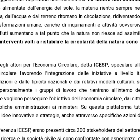
 alimentate dall’energia del sole, la materia rientra sempre ne
ia, dall’acqua e dal terreno ritornano in circolazione, ridiventand
rasformazioni umane, cariche di inquinamenti e attività sovversive
ifiuti aumentano a tal punto che la natura non riesce ad assimilar
 interventi volti a ristabilire la circolarità della natura sono
degli attori per l’Economia Circolare
,
detta
ICESP
, speculare al
colare favorendo l’integrazione delle iniziative a livello it
ioni e dalle tipicità nazionali e dai relativi modelli culturali, s
personalmente i gruppi di lavoro che rientrano all’interno de
he vogliono perseguire l’obiettivo dell’economia circolare, dai citta
bliche amministrazioni ai ministeri. Su questa piattaforma tut
idee innovative e strategie, anche attraverso specifiche azioni 
ferenza ICESP, erano presenti circa 200 stakeholders del settore
 ricerca e la società civile si sono confrontate con esperienze, cr