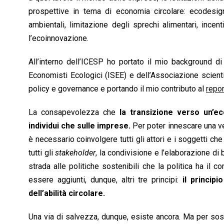
prospettive in tema di economia circolare: ecodesign,
ambientali, limitazione degli sprechi alimentari, incenti
l’ecoinnovazione.
All’interno dell’ICESP ho portato il mio background di
Economisti Ecologici (ISEE) e dell’Associazione scienti
policy e governance e portando il mio contributo al
repo
La consapevolezza che
la transizione verso un’e
individui che sulle imprese.
Per poter innescare una ver
è necessario coinvolgere tutti gli attori e i soggetti c
tutti gli
stakeholder
, la condivisione e l’elaborazione di 
strada alle politiche sostenibili che la politica ha il
essere aggiunti, dunque, altri tre principi:
il principi
dell’abilità circolare.
Una via di salvezza, dunque, esiste ancora. Ma per sos