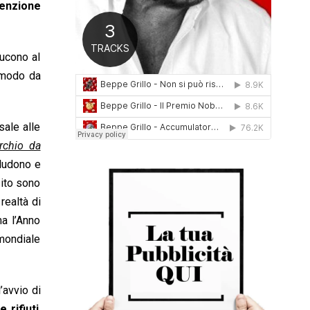
venzione
0
1
6
ducono al
n modo da
sale alle
erchio da
cludono e
sito sono
realtà di
ma l’Anno
mondiale
’avvio di
 rifiuti
,