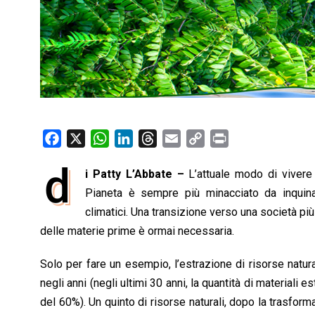
F
X
W
L
T
E
C
P
a
h
i
h
m
o
r
d
i Patty L’Abbate –
L’attuale modo di vivere
c
a
n
r
a
p
i
e
Pianeta è sempre più minacciato da inquina
t
k
e
i
y
n
b
s
e
a
l
L
t
climatici. Una transizione verso una società più 
o
A
d
d
i
delle materie prime è ormai necessaria.
o
p
I
s
n
Solo per fare un esempio, l’estrazione di risorse natur
k
p
n
k
negli anni (negli ultimi 30 anni, la quantità di materiali
del 60%). Un quinto di risorse naturali, dopo la trasforma