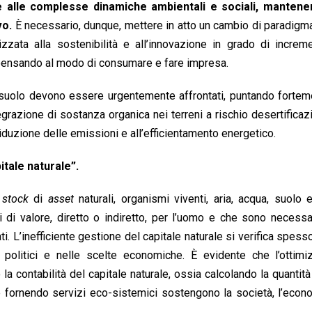
 alle complesse dinamiche ambientali e sociali, mantene
vo.
È necessario, dunque, mettere in atto un cambio di paradig
lizzata alla sostenibilità e all’innovazione in grado di increm
 ripensando al modo di consumare e fare impresa.
del suolo devono essere urgentemente affrontati, puntando fortem
grazione di sostanza organica nei terreni a rischio desertificazi
 riduzione delle emissioni e all’efficientamento energetico.
itale naturale”.
o
stock
di
asset
naturali, organismi viventi, aria, acqua, suolo 
 di valore, diretto o indiretto, per l’uomo e che sono necessa
 L’inefficiente gestione del capitale naturale si verifica spess
 politici e nelle scelte economiche. È evidente che l’ottimi
la contabilità del capitale naturale, ossia calcolando la quantità
che fornendo servizi eco-sistemici sostengono la società, l’econ