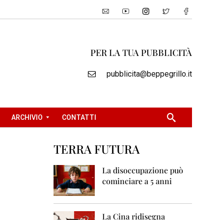
PER LA TUA PUBBLICITÀ
pubblicita@beppegrillo.it
ARCHIVIO
CONTATTI
TERRA FUTURA
2
0
La disoccupazione può
0
cominciare a 5 anni
5
2
0
La Cina ridisegna