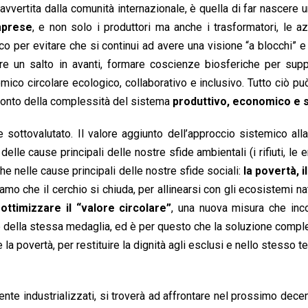
, avvertita dalla comunità internazionale, è quella di far nascere un
mprese
, e non solo i produttori ma anche i trasformatori, le a
oco per evitare che si continui ad avere una visione “a blocchi” e
re un salto in avanti, formare coscienze biosferiche per supp
mico circolare ecologico, collaborativo e inclusivo. Tutto ciò p
conto della complessità del sistema
produttivo, economico e s
 sottovalutato. Il valore aggiunto dell’approccio sistemico all
lle cause principali delle nostre sfide ambientali (i rifiuti, le 
he nelle cause principali delle nostre sfide sociali:
la povertà, i
mo che il cerchio si chiuda, per allinearsi con gli ecosistemi nat
o
ottimizzare il “valore circolare”
, una nuova misura che inco
della stessa medaglia, ed è per questo che la soluzione compl
a povertà, per restituire la dignità agli esclusi e nello stesso 
nte industrializzati, si troverà ad affrontare nel prossimo dece