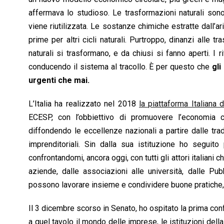
affermava lo studioso. Le trasformazioni naturali sono
viene riutilizzata. Le sostanze chimiche estratte dall’ar
prime per altri cicli naturali. Purtroppo, dinanzi alle t
naturali si trasformano, e da chiusi si fanno aperti. I r
conducendo il sistema al tracollo. È per questo che
gli
urgenti che mai.
L’Italia ha realizzato nel 2018
la piattaforma Italiana 
ECESP, con l’obbiettivo di promuovere l’economia cir
diffondendo le eccellenze nazionali a partire dalle tradiz
imprenditoriali. Sin dalla sua istituzione ho seguito 
confrontandomi, ancora oggi, con tutti gli attori italiani c
aziende, dalle associazioni alle università, dalle Pub
possono lavorare insieme e condividere buone pratiche, 
Il 3 dicembre scorso in Senato, ho ospitato la prima con
a quel tavolo il mondo delle imprese, le istituzioni della