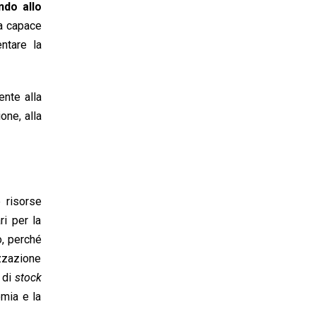
ndo allo
ma capace
entare la
ente alla
one, alla
e risorse
ri per la
o, perché
zzazione
 di
stock
omia e la