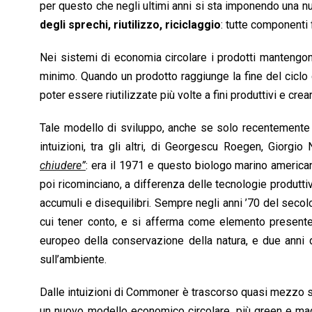
per questo che negli ultimi anni si sta imponendo una n
degli sprechi, riutilizzo, riciclaggio
: tutte componenti
Nei sistemi di economia circolare i prodotti mantengono i
minimo. Quando un prodotto raggiunge la fine del ciclo 
poter essere riutilizzate più volte a fini produttivi e cre
Tale modello di sviluppo, anche se solo recentemente tor
intuizioni, tra gli altri, di Georgescu Roegen, Giorg
chiudere”
: era il 1971 e questo biologo marino american
poi ricominciano, a differenza delle tecnologie produttiv
accumuli e disequilibri. Sempre negli anni ’70 del secol
cui tener conto, e si afferma come elemento presente 
europeo della conservazione della natura, e due anni
sull’ambiente.
Dalle intuizioni di Commoner è trascorso quasi mezzo seco
un nuovo modello economico circolare, più green e ma