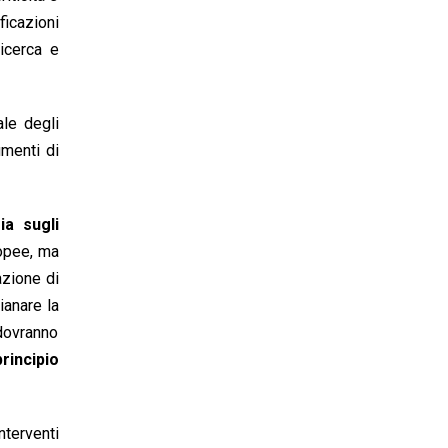
ficazioni
ricerca e
ale degli
umenti di
ia sugli
ropee, ma
azione di
ianare la
 dovranno
principio
nterventi