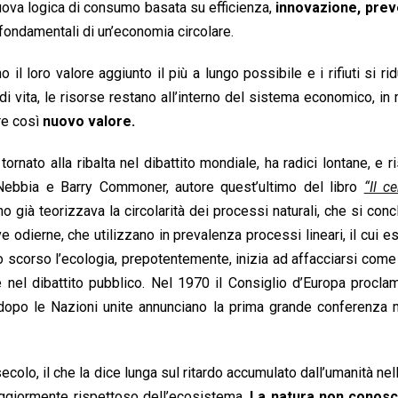
uova logica di consumo basata su efficienza,
innovazione, pre
 fondamentali di un’economia circolare.
l loro valore aggiunto il più a lungo possibile e i rifiuti si ri
di vita, le risorse restano all’interno del sistema economico, i
are così
nuovo valore.
nato alla ribalta nel dibattito mondiale, ha radici lontane, e ri
io Nebbia e Barry Commoner, autore quest’ultimo del libro
“Il c
o già teorizzava la circolarità dei processi naturali, che si con
e odierne, che utilizzano in prevalenza processi lineari, il cui e
o scorso l’ecologia, prepotentemente, inizia ad affacciarsi come 
nel dibattito pubblico. Nel 1970 il Consiglio d’Europa procla
 dopo le Nazioni unite annunciano la prima grande conferenza 
lo, il che la dice lunga sul ritardo accumulato dall’umanità nell
ggiormente rispettoso dell’ecosistema.
La natura non conosce