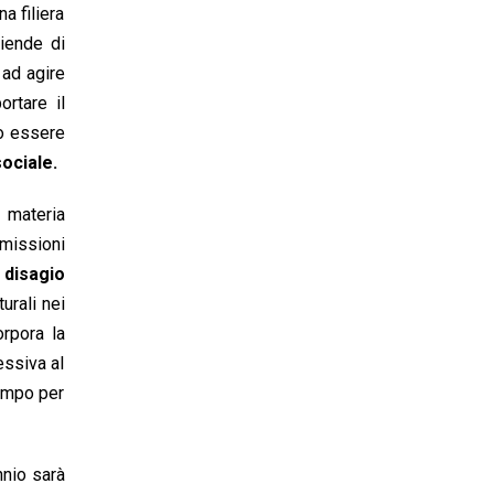
a filiera
ziende di
 ad agire
ortare il
uò essere
ociale.
a materia
emissioni
l disagio
urali nei
rpora la
essiva al
tempo per
nnio sarà