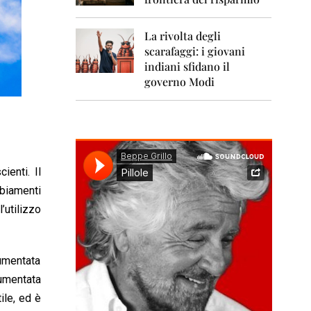
0
1
1
La rivolta degli
scarafaggi: i giovani
2
0
indiani sfidano il
1
governo Modi
2
2
0
1
3
enti. Il
2
biamenti
0
1
’utilizzo
4
2
0
aumentata
1
aumentata
5
ile, ed è
2