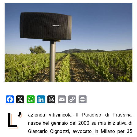
F
X
W
L
T
E
C
P
a
h
i
h
m
o
r
L’
azienda vitivinicola
Il Paradiso di Frassina
,
c
a
n
r
a
p
i
e
nasce nel gennaio del 2000 su mia iniziativa di
t
k
e
i
y
n
b
s
e
a
l
L
t
Giancarlo Cignozzi, avvocato in Milano per 35