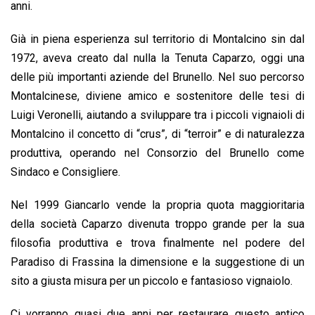
o
A
d
d
i
anni.
o
p
I
s
n
Già in piena esperienza sul territorio di Montalcino sin dal
k
p
n
k
1972, aveva creato dal nulla la Tenuta Caparzo, oggi una
delle più importanti aziende del Brunello. Nel suo percorso
Montalcinese, diviene amico e sostenitore delle tesi di
Luigi Veronelli, aiutando a sviluppare tra i piccoli vignaioli di
Montalcino il concetto di “crus”, di “terroir” e di naturalezza
produttiva, operando nel Consorzio del Brunello come
Sindaco e Consigliere.
Nel 1999 Giancarlo vende la propria quota maggioritaria
della società Caparzo divenuta troppo grande per la sua
filosofia produttiva e trova finalmente nel podere del
Paradiso di Frassina la dimensione e la suggestione di un
sito a giusta misura per un piccolo e fantasioso vignaiolo.
Ci vorranno quasi due anni per restaurare questo antico