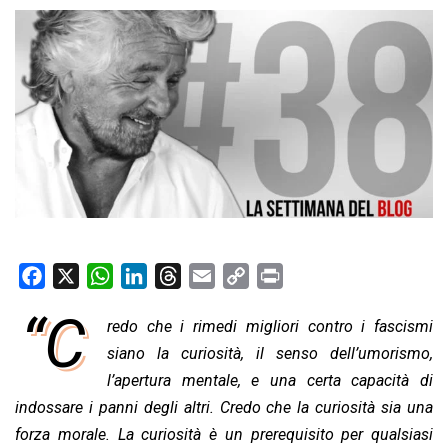
F
X
W
L
T
E
C
P
a
h
i
h
m
o
r
“C
redo che i rimedi migliori contro i fascismi
c
a
n
r
a
p
i
e
siano la curiosità, il senso dell’umorismo,
t
k
e
i
y
n
b
s
e
a
l
L
t
l’apertura mentale, e una certa capacità di
o
A
d
d
i
indossare i panni degli altri.
Credo che la curiosità sia una
o
p
I
s
n
forza morale. La curiosità è un prerequisito per qualsiasi