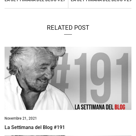
k
p
n
k
RELATED POST
Novembre 21, 2021
La Settimana del Blog #191