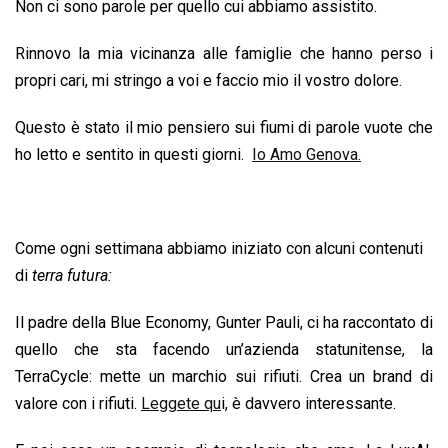
Non ci sono parole per quello cui abbiamo assistito.
k
p
n
k
Rinnovo la mia vicinanza alle famiglie che hanno perso i
propri cari, mi stringo a voi e faccio mio il vostro dolore.
Questo è stato il mio pensiero sui fiumi di parole vuote che
ho letto e sentito in questi giorni.
Io Amo Genova.
Come ogni settimana abbiamo iniziato con alcuni contenuti
di
terra futura:
Il padre della Blue Economy, Gunter Pauli, ci ha raccontato di
quello che sta facendo un’azienda statunitense, la
TerraCycle: mette un marchio sui rifiuti. Crea un brand di
valore con i rifiuti.
Leggete qu
i, è davvero interessante.