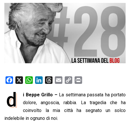
F
X
W
L
T
E
C
P
a
h
i
h
m
o
r
d
i Beppe Grillo –
La settimana passata ha portato
c
a
n
r
a
p
i
e
dolore, angoscia, rabbia. La tragedia che ha
t
k
e
i
y
n
b
s
e
a
l
L
t
coinvolto la mia città ha segnato un solco
o
A
d
d
i
indelebile in ognuno di noi.
o
p
I
s
n