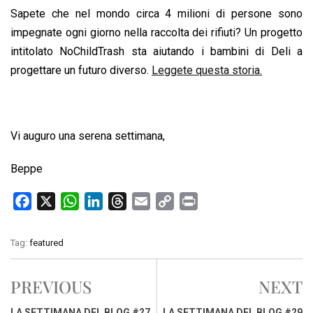
Sapete che nel mondo circa 4 milioni di persone sono
impegnate ogni giorno nella raccolta dei rifiuti? Un progetto
intitolato NoChildTrash sta aiutando i bambini di Deli a
progettare un futuro diverso.
Leggete questa storia.
Vi auguro una serena settimana,
Beppe
F
X
W
L
T
E
C
P
a
h
i
h
m
o
r
c
a
n
r
a
p
i
Tag:
featured
e
t
k
e
i
y
n
b
s
e
a
l
L
t
PREVIOUS
NEXT
o
A
d
d
i
o
p
I
s
n
LA SETTIMANA DEL BLOG #27
LA SETTIMANA DEL BLOG #29