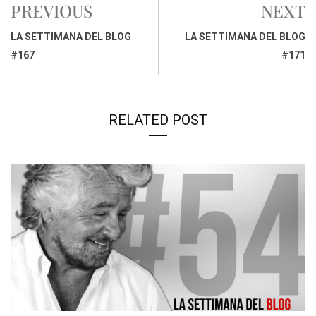
PREVIOUS
NEXT
b
s
e
a
l
L
t
o
A
d
d
i
LA SETTIMANA DEL BLOG
LA SETTIMANA DEL BLOG
o
p
I
s
n
#167
#171
k
p
n
k
RELATED POST