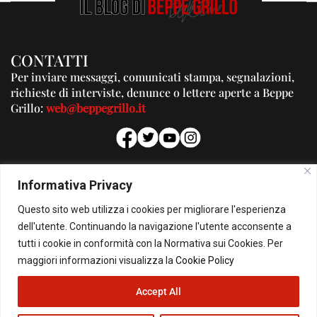
CONTATTI
Per inviare messaggi, comunicati stampa, segnalazioni,
richieste di interviste, denunce o lettere aperte a Beppe
Grillo:
web@beppegrillo.it
PUBBLICITA'
Informativa Privacy
Per la tua pubblicità su questo Blog:
Questo sito web utilizza i cookies per migliorare l'esperienza
pubblicita@beppegrillo.it
dell'utente. Continuando la navigazione l'utente acconsente a
tutti i cookie in conformità con la Normativa sui Cookies. Per
HOMEPAGE
COOKIE POLICY
PRIVACY POLICY
CONTATTI
maggiori informazioni visualizza la
Cookie Policy
Accept All
© Copyright 2026 - Il Blog di Beppe Grillo. All Rights Reserved - Powered by
happygrafic.com