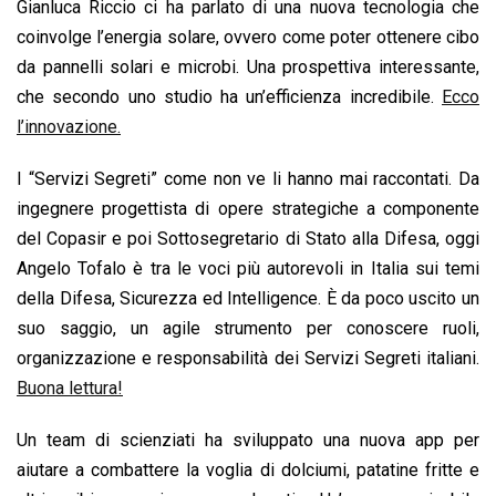
Gianluca Riccio ci ha parlato di una nuova tecnologia che
k
p
n
k
coinvolge l’energia solare, ovvero come poter ottenere cibo
da pannelli solari e microbi. Una prospettiva interessante,
che secondo uno studio ha un’efficienza incredibile.
Ecco
l’innovazione.
I “Servizi Segreti” come non ve li hanno mai raccontati. Da
ingegnere progettista di opere strategiche a componente
del Copasir e poi Sottosegretario di Stato alla Difesa, oggi
Angelo Tofalo è tra le voci più autorevoli in Italia sui temi
della Difesa, Sicurezza ed Intelligence. È da poco uscito un
suo saggio, un agile strumento per conoscere ruoli,
organizzazione e responsabilità dei Servizi Segreti italiani.
Buona lettura!
Un team di scienziati ha sviluppato una nuova app per
aiutare a combattere la voglia di dolciumi, patatine fritte e