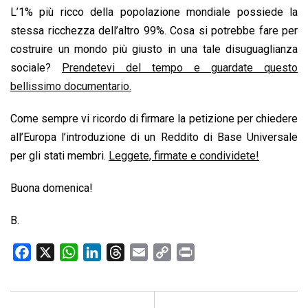
L’1% più ricco della popolazione mondiale possiede la
stessa ricchezza dell’altro 99%. Cosa si potrebbe fare per
costruire un mondo più giusto in una tale disuguaglianza
sociale?
Prendetevi del tempo e guardate questo
bellissimo documentario.
Come sempre vi ricordo di firmare la petizione per chiedere
all’Europa l’introduzione di un Reddito di Base Universale
per gli stati membri.
Leggete, firmate e condividete!
Buona domenica!
B.
F
X
W
L
T
E
C
P
a
h
i
h
m
o
r
c
a
n
r
a
p
i
e
t
k
e
i
y
n