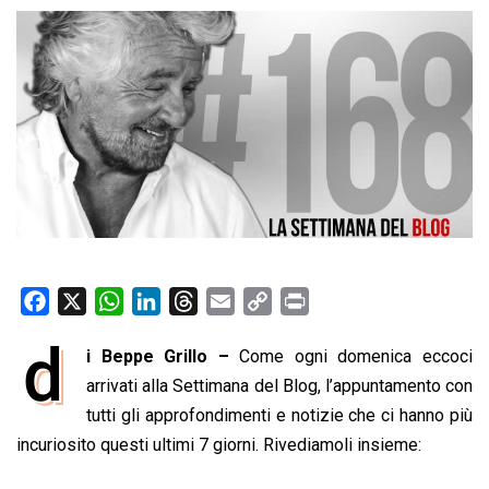
F
X
W
L
T
E
C
P
a
h
i
h
m
o
r
d
i Beppe Grillo –
Come ogni domenica eccoci
c
a
n
r
a
p
i
e
arrivati alla Settimana del Blog, l’appuntamento con
t
k
e
i
y
n
b
s
e
a
l
L
t
tutti gli approfondimenti e notizie che ci hanno più
o
A
d
d
i
incuriosito questi ultimi 7 giorni. Rivediamoli insieme:
o
p
I
s
n