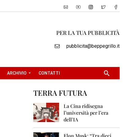
PER LA TUA PUBBLICITÀ
pubblicita@beppegrillo.it
ARCHIVIO
CONTATTI
TERRA FUTURA
2
0
La Cina ridisegna
0
l’università per l’era
5
dell’IA
2
0
Elon Musk: “Tra dieci