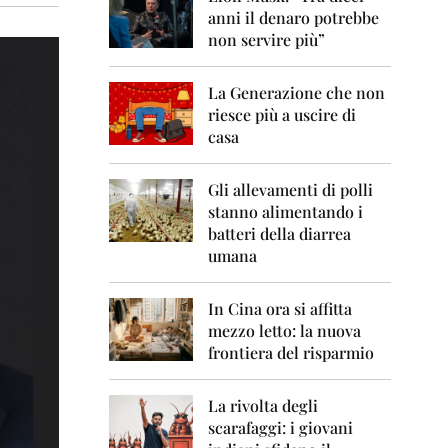
0
anni il denaro potrebbe
6
non servire più”
2
0
La Generazione che non
0
7
riesce più a uscire di
casa
2
0
0
Gli allevamenti di polli
8
stanno alimentando i
batteri della diarrea
2
umana
0
0
9
In Cina ora si affitta
mezzo letto: la nuova
2
frontiera del risparmio
0
1
0
La rivolta degli
scarafaggi: i giovani
2