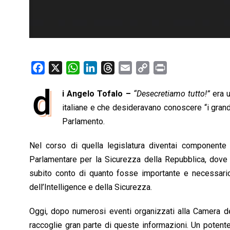
F
X
W
L
T
E
C
P
a
h
i
h
m
o
r
d
i Angelo Tofalo –
“Desecretiamo tutto!”
era u
c
a
n
r
a
p
i
e
italiane e che desideravano conoscere “i grand
t
k
e
i
y
n
b
s
e
a
l
L
t
Parlamento.
o
A
d
d
i
Nel corso di quella legislatura diventai component
o
p
I
s
n
Parlamentare per la Sicurezza della Repubblica, dove si
k
p
n
k
subito conto di quanto fosse importante e necessario di
dell’Intelligence e della Sicurezza.
Oggi, dopo numerosi eventi organizzati alla Camera de
raccoglie gran parte di queste informazioni. Un potent