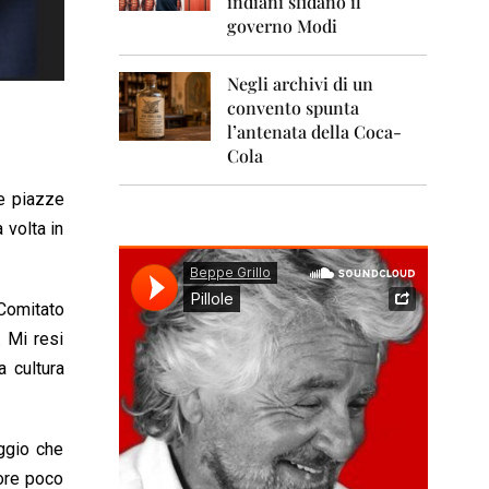
indiani sfidano il
0
1
governo Modi
1
Negli archivi di un
2
0
convento spunta
1
l’antenata della Coca-
2
Cola
2
le piazze
0
1
 volta in
3
2
0
Comitato
1
. Mi resi
4
a cultura
2
0
1
5
aggio che
tore poco
2