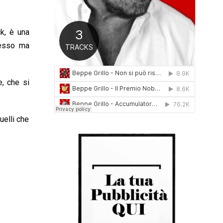
0
1
6
k, è una
lesso ma
e, che si
uelli che