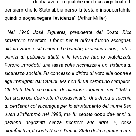
b
s
e
a
l
L
t
debba avere in qualche modo un significato. Il
o
A
d
d
i
pensiero che lo Stato abbia perso la testa è insopportabile,
o
p
I
s
n
quindi bisogna negare l’evidenza”. (Arthur Miller)
k
p
n
k
…Nel 1948 José Figueres, presidente del Costa Rica
smantellò l’esercito. I fondi per la difesa furono assegnati
all’istruzione e alla sanità. Le banche, le assicurazioni, tutti i
servizi di pubblica utilità e le ferrovie furono statalizzati.
Furono introdotti una tassa sulla ricchezza e un sistema di
sicurezza sociale. Fu concesso il diritto di voto alle donne e
agli immigrati dai Caraibi. Ma non fu un cammino semplice.
Gli Stati Uniti cercarono di cacciare Figueres nel 1950 e
tentarono per due volte di assassinarlo. Una disputa vecchia
di cent’anni col Nicaragua per lo sfruttamento del fiume San
Juan s’infiammò nel 1998, ma fu sedata dopo due anni di
pazienti negoziati senza ricorrere alle armi. E, cosa
significativa, il Costa Rica è l’unico Stato della regione a non