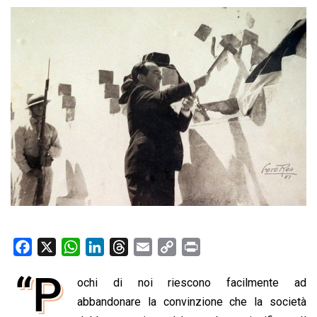
F
X
W
L
T
E
C
P
a
h
i
h
m
o
r
“P
ochi di noi riescono facilmente ad
c
a
n
r
a
p
i
e
abbandonare la convinzione che la società
t
k
e
i
y
n