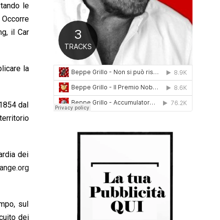
tando le
0
1
. Occorre
6
g, il Car
licare la
 1854 dal
erritorio
ardia dei
ange.org
empo, sul
cuito dei