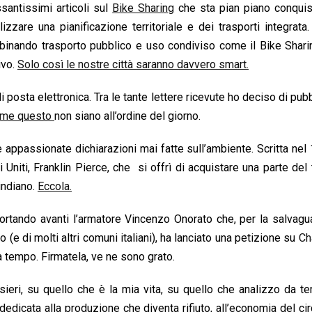
santissimi articoli sul
Bike Sharing
che sta pian piano conquis
lizzare una pianificazione territoriale e dei trasporti integrata
inando trasporto pubblico e uso condiviso come il Bike Sharin
ivo.
Solo così le nostre città saranno davvero smart.
 posta elettronica. Tra le tante lettere ricevute ho deciso di pubb
me questo
non siano all’ordine del giorno.
e appassionate dichiarazioni mai fatte sull’ambiente. Scritta nel
niti, Franklin Pierce, che si offrì di acquistare una parte del t
 indiano.
Eccola.
rtando avanti l’armatore Vincenzo Onorato che, per la salvagu
co (e di molti altri comuni italiani), ha lanciato una petizione su
Ch
 da tempo. Firmatela, ve ne sono grato.
ieri, su quello che è la mia vita, su quello che analizzo da t
edicata alla produzione che diventa rifiuto, all’economia del cir