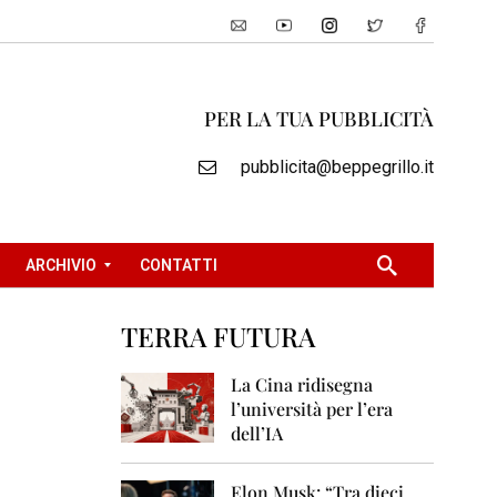
PER LA TUA PUBBLICITÀ
pubblicita@beppegrillo.it
ARCHIVIO
CONTATTI
TERRA FUTURA
2
0
La Cina ridisegna
0
l’università per l’era
5
dell’IA
2
0
Elon Musk: “Tra dieci