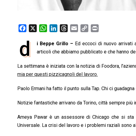
F
X
W
L
T
E
C
P
a
h
i
h
m
o
r
d
i Beppe Grillo –
Ed eccoci di nuovo arrivati 
c
a
n
r
a
p
i
e
articoli che abbiamo pubblicato e che hanno dest
t
k
e
i
y
n
b
s
e
a
l
L
t
La settimana è iniziata con la notizia di Foodora, l’aziend
o
A
d
d
i
mia per questi pizzicagnoli del lavoro.
o
p
I
s
n
k
p
n
k
Paolo Ermani ha fatto il punto sulla Tap. Chi ci guadagn
Notizie fantastiche arrivano da Torino, città sempre più 
Ameya Pawar è un assessore di Chicago che si sta bat
Universale. La crisi del lavoro e i problemi raziali sono a