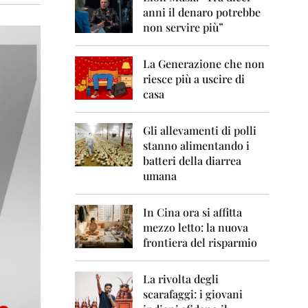
0
anni il denaro potrebbe
6
non servire più”
2
0
La Generazione che non
0
7
riesce più a uscire di
casa
2
0
0
Gli allevamenti di polli
8
stanno alimentando i
batteri della diarrea
2
umana
0
0
9
In Cina ora si affitta
mezzo letto: la nuova
2
frontiera del risparmio
0
1
0
La rivolta degli
scarafaggi: i giovani
2