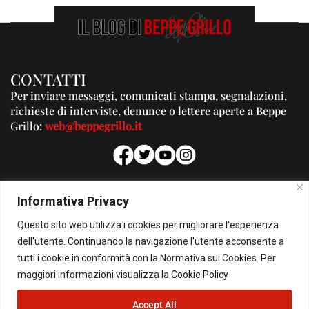
CONTATTI
Per inviare messaggi, comunicati stampa, segnalazioni,
richieste di interviste, denunce o lettere aperte a Beppe
Grillo:
web@beppegrillo.it
PUBBLICITA'
Informativa Privacy
Per la tua pubblicità su questo Blog:
Questo sito web utilizza i cookies per migliorare l'esperienza
pubblicita@beppegrillo.it
dell'utente. Continuando la navigazione l'utente acconsente a
tutti i cookie in conformità con la Normativa sui Cookies. Per
HOMEPAGE
COOKIE POLICY
PRIVACY POLICY
CONTATTI
maggiori informazioni visualizza la
Cookie Policy
Accept All
© Copyright 2026 - Il Blog di Beppe Grillo. All Rights Reserved - Powered by