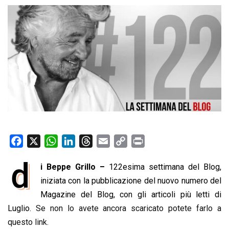
F
X
W
L
T
E
C
P
a
h
i
h
m
o
r
d
i Beppe Grillo –
122esima settimana del Blog,
c
a
n
r
a
p
i
e
iniziata con la pubblicazione del nuovo numero del
t
k
e
i
y
n
b
s
e
a
l
L
t
Magazine del Blog, con gli articoli più letti di
o
A
d
d
i
Luglio.
Se non lo avete ancora scaricato potete farlo a
o
p
I
s
n
questo link.