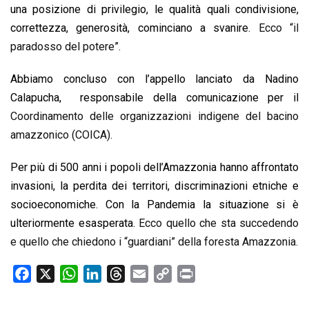
una posizione di privilegio, le qualità quali condivisione,
correttezza, generosità, cominciano a svanire.
Ecco “il
paradosso del potere”.
Abbiamo concluso con l’appello lanciato da Nadino
Calapucha, responsabile della comunicazione per il
Coordinamento delle organizzazioni indigene del bacino
amazzonico (COICA).
Per più di 500 anni i popoli dell’Amazzonia hanno affrontato
invasioni, la perdita dei territori, discriminazioni etniche e
socioeconomiche. Con la Pandemia la situazione si è
ulteriormente esasperata.
Ecco quello che sta succedendo
e quello che chiedono i “guardiani” della foresta Amazzonia.
F
X
W
L
T
E
C
P
a
h
i
h
m
o
r