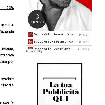
0
r il 20%
1
6
in cui le
’azienda
u misura,
integrata
zata per
otenziale
clienti a
a con la