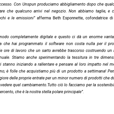
 eccesso. Con Unspun produciamo abbigliamento dopo che qualc
tare che qualcuno arrivi nel negozio. Non abbiamo taglie, e c
echi e le emissioni”
afferma Beth Esponnette, cofondatrice di
n modo completamente digitale e questo ci dà un enorme vanta
lta che hai programmato il software non costa nulla per il p
le ore di lavoro che un sarto avrebbe trascorso costruendo un
uale. Stiamo anche sperimentando la tessitura in tre dimensi
 stanno iniziando a rallentare e pensare al loro impatto nel 
ano; è folle che acquistiamo più di un prodotto a settimana! Pe
iore delle proprie entrate per un minor numero di prodotti che 
 vedere quel cambiamento.Tutto ciò lo facciamo per la sostenibil
ercento, che è la nostra stella polare principale”.