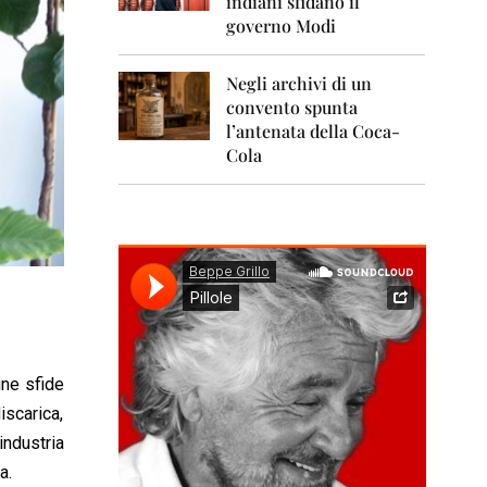
indiani sfidano il
0
1
governo Modi
1
Negli archivi di un
2
0
convento spunta
1
l’antenata della Coca-
2
Cola
2
0
1
3
2
0
1
4
une sfide
2
0
iscarica,
1
ndustria
5
a.
2