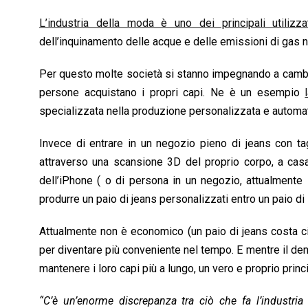
o
p
I
s
n
L’industria della moda è uno dei principali utiliz
k
p
n
k
dell’inquinamento delle acque e delle emissioni di gas noc
Per questo molte società si stanno impegnando a cambiar
persone acquistano i propri capi. Ne è un esempio
specializzata nella produzione personalizzata e automat
Invece di entrare in un negozio pieno di jeans con tagl
attraverso una scansione 3D del proprio corpo, a casa 
dell’iPhone ( o di persona in un negozio, attualmente
produrre un paio di jeans personalizzati entro un paio di
Attualmente non è economico (un paio di jeans costa ci
per diventare più conveniente nel tempo. E mentre il deni
mantenere i loro capi più a lungo, un vero e proprio princip
“C’è un’enorme discrepanza tra ciò che fa l’industria