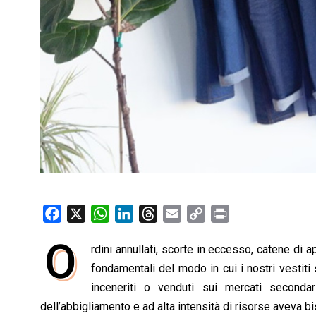
F
X
W
L
T
E
C
P
a
h
i
h
m
o
r
O
rdini annullati, scorte in eccesso, catene di
c
a
n
r
a
p
i
e
fondamentali del modo in cui i nostri vestiti 
t
k
e
i
y
n
b
s
e
a
l
L
t
inceneriti o venduti sui mercati secondar
o
A
d
d
i
dell’abbigliamento e ad alta intensità di risorse aveva 