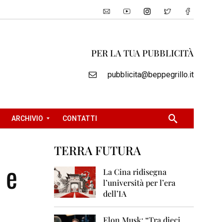
PER LA TUA PUBBLICITÀ
pubblicita@beppegrillo.it
ARCHIVIO
CONTATTI
TERRA FUTURA
2
 e
0
La Cina ridisegna
0
l’università per l’era
5
dell’IA
2
0
Elon Musk: “Tra dieci