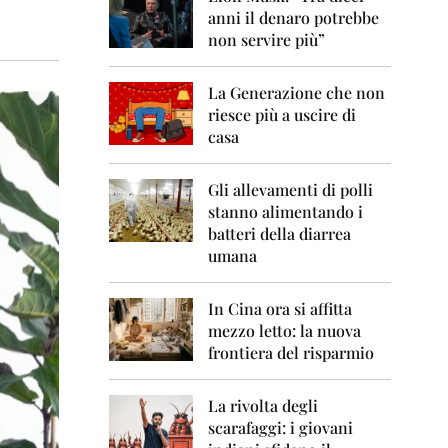
0
anni il denaro potrebbe
6
non servire più”
2
0
La Generazione che non
0
7
riesce più a uscire di
casa
2
0
0
Gli allevamenti di polli
8
stanno alimentando i
batteri della diarrea
2
umana
0
0
9
In Cina ora si affitta
mezzo letto: la nuova
2
frontiera del risparmio
0
1
0
La rivolta degli
scarafaggi: i giovani
2