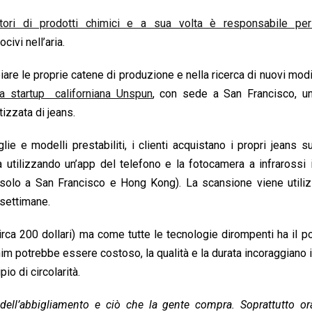
zatori di prodotti chimici e a sua volta è responsabile pe
ivi nell’aria.
e le proprie catene di produzione e nella ricerca di nuovi modi 
la startup californiana Unspun
, con sede a San Francisco, un
izzata di jeans.
ie e modelli prestabiliti, i clienti acquistano i propri jeans s
utilizzando un’app del telefono e la fotocamera a infrarossi 
 solo a San Francisco e Hong Kong). La scansione viene utiliz
 settimane.
rca 200 dollari) ma come tutte le tecnologie dirompenti ha il p
m potrebbe essere costoso, la qualità e la durata incoraggiano i 
io di circolarità.
 dell’abbigliamento e ciò che la gente compra. Soprattutto or