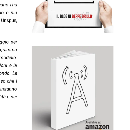
uno l’ha
iò è più
 Unspun,
ggio per
rogramma
 modello.
oni e la
mondo. La
nso che i
dureranno
ità e per