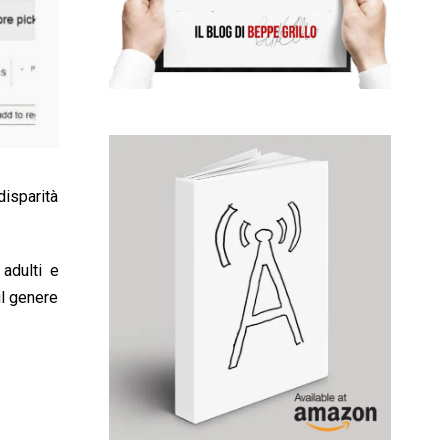
disparità
 adulti e
il genere