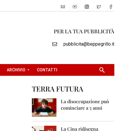
PER LA TUA PUBBLICITÀ
pubblicita@beppegrillo.it
ARCHIVIO
CONTATTI
TERRA FUTURA
2
0
La disoccupazione può
0
cominciare a 5 anni
5
2
0
La Cina ridisegna