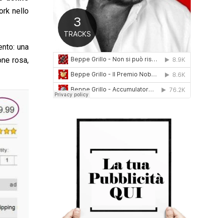
0
rk nello
1
6
ento: una
one rosa,