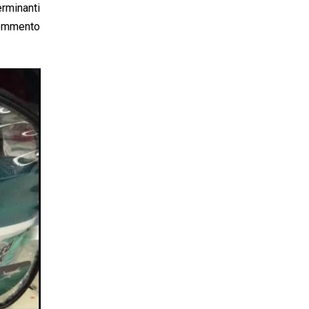
erminanti
 commento