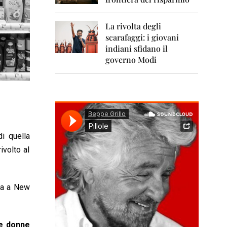
0
1
1
La rivolta degli
scarafaggi: i giovani
2
0
indiani sfidano il
1
governo Modi
2
2
0
1
3
2
i quella
0
ivolto al
1
4
2
nna a New
0
1
5
e donne
2