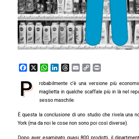
F
X
W
L
T
E
C
P
a
h
i
h
m
o
r
P
robabilmente c’è una versione più economi
c
a
n
r
a
p
i
e
maglietta in qualche scaffale più in là nel rep
t
k
e
i
y
n
b
s
e
a
l
L
t
sesso maschile.
o
A
d
d
i
È questa la conclusione di uno studio che rivela una n
o
p
I
s
n
York (ma da noi le cose non sono poi così diverse).
k
p
n
k
Dopo aver esaminato quasi 800 prodotti, il dipartime