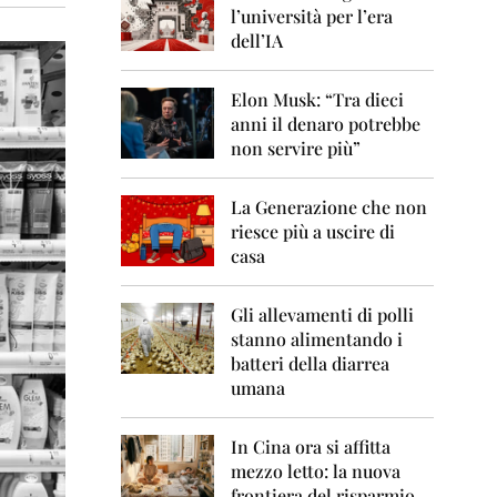
0
l’università per l’era
6
dell’IA
2
0
Elon Musk: “Tra dieci
0
anni il denaro potrebbe
7
non servire più”
2
0
La Generazione che non
0
8
riesce più a uscire di
casa
2
0
0
Gli allevamenti di polli
9
stanno alimentando i
batteri della diarrea
2
umana
0
1
0
In Cina ora si affitta
mezzo letto: la nuova
2
frontiera del risparmio