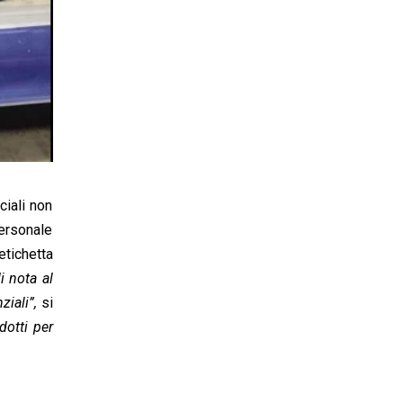
ciali non
personale
etichetta
i nota al
iali”,
si
dotti per