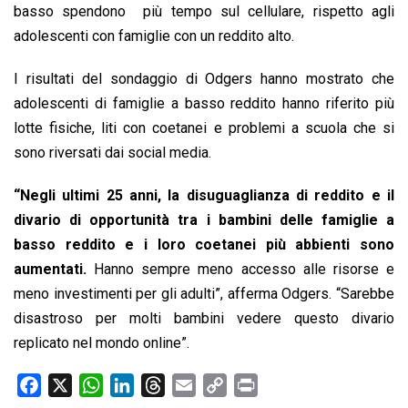
basso spendono più tempo sul cellulare, rispetto agli
adolescenti con famiglie con un reddito alto.
I risultati del sondaggio di Odgers hanno mostrato che
adolescenti di famiglie a basso reddito hanno riferito più
lotte fisiche, liti con coetanei e problemi a scuola che si
sono riversati dai social media.
“Negli ultimi 25 anni, la disuguaglianza di reddito e il
divario di opportunità tra i bambini delle famiglie a
basso reddito e i loro coetanei più abbienti sono
aumentati.
Hanno sempre meno accesso alle risorse e
meno investimenti per gli adulti”, afferma Odgers. “Sarebbe
disastroso per molti bambini vedere questo divario
replicato nel mondo online”.
F
X
W
L
T
E
C
P