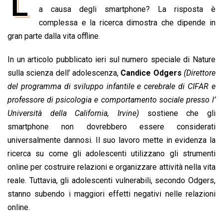
L
e
a causa degli smartphone? La risposta è
t
k
e
i
y
n
b
s
e
a
l
L
t
complessa e la ricerca dimostra che dipende in
o
A
d
d
i
gran parte dalla vita offline.
o
p
I
s
n
In un articolo pubblicato ieri sul numero speciale di Nature
k
p
n
k
sulla scienza dell’ adolescenza,
Candice Odgers
(Direttore
del programma di sviluppo infantile e cerebrale di CIFAR e
professore di psicologia e comportamento sociale presso l’
Università della California, Irvine)
sostiene che gli
smartphone non dovrebbero essere considerati
universalmente dannosi. Il suo lavoro mette in evidenza la
ricerca su come gli adolescenti utilizzano gli strumenti
online per costruire relazioni e organizzare attività nella vita
reale. Tuttavia, gli adolescenti vulnerabili, secondo Odgers,
stanno subendo i maggiori effetti negativi nelle relazioni
online.