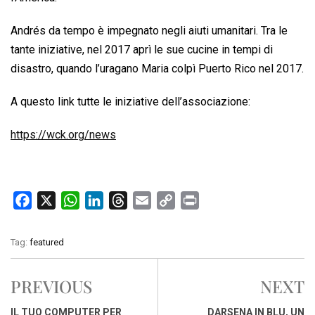
Andrés da tempo è impegnato negli aiuti umanitari. Tra le
tante iniziative, nel 2017 aprì le sue cucine in tempi di
disastro, quando l’uragano Maria colpì Puerto Rico nel 2017.
A questo link tutte le iniziative dell’associazione:
https://wck.org/news
F
X
W
L
T
E
C
P
a
h
i
h
m
o
r
c
a
n
r
a
p
i
Tag:
featured
e
t
k
e
i
y
n
b
s
e
a
l
L
t
PREVIOUS
NEXT
o
A
d
d
i
o
p
I
s
n
IL TUO COMPUTER PER
DARSENA IN BLU, UN