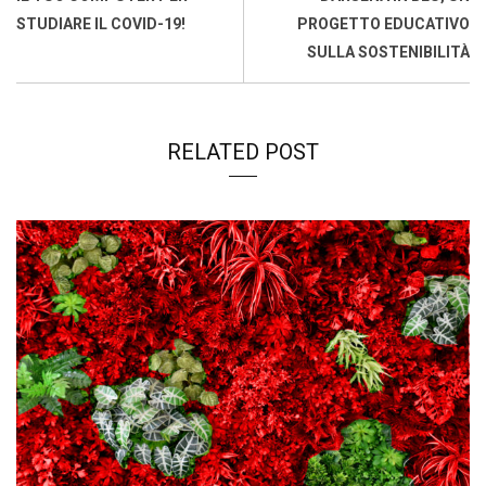
k
p
n
k
STUDIARE IL COVID-19!
PROGETTO EDUCATIVO
SULLA SOSTENIBILITÀ
RELATED POST