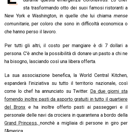
b
s
e
a
l
L
t
sta trasformando otto dei suoi famosi ristoranti a
o
A
d
d
i
New York e Washington, in quelle che lui chiama
mense
o
p
I
s
n
comunitarie,
per coloro che sono in difficoltà economica o
k
p
n
k
che hanno perso il lavoro.
Per tutti gli altri, il costo per mangiare è di 7 dollari a
persona. C’è anche la possibilità di donare un pasto a chi ne
ha bisogno, lasciando così una libera offerta.
La sua associazione benefica, la World Central Kitchen,
espanderà l’iniziativa su tutto il territorio nazionale, così
come lo chef ha annunciato su Twitter.
Da due giorni sta
fornendo inoltre pasti da asporto gratuiti in tutto il quartiere
del Bronx
e ha inoltre offerto pasti ai passeggeri e il
personale delle navi da crociera in quarantena a bordo della
Grand Princess,
nonchè a migliaia di persone in giro per
l’America.