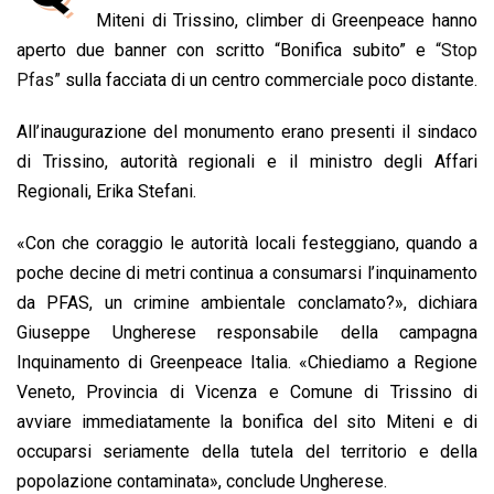
b
s
e
a
l
L
t
Miteni di Trissino, climber di Greenpeace hanno
o
A
d
d
i
aperto due banner con scritto “Bonifica subito” e
“Stop
o
p
I
s
n
Pfas”
sulla facciata di un centro commerciale poco distante.
k
p
n
k
All’inaugurazione del monumento erano presenti il sindaco
di Trissino, autorità regionali e il ministro degli Affari
Regionali, Erika Stefani.
«Con che coraggio le autorità locali festeggiano, quando a
poche decine di metri continua a consumarsi l’inquinamento
da PFAS, un crimine ambientale conclamato?», dichiara
Giuseppe Ungherese responsabile della campagna
Inquinamento di Greenpeace Italia. «Chiediamo a Regione
Veneto, Provincia di Vicenza e Comune di Trissino di
avviare immediatamente la bonifica del sito Miteni e di
occuparsi seriamente della tutela del territorio e della
popolazione contaminata», conclude Ungherese.