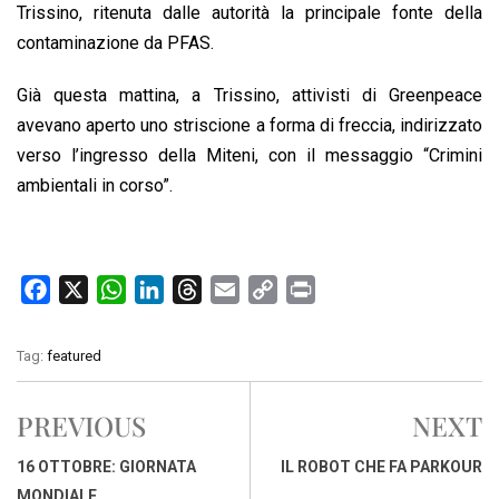
Trissino, ritenuta dalle autorità la principale fonte della
contaminazione da PFAS.
Già questa mattina, a Trissino, attivisti di Greenpeace
avevano aperto uno striscione a forma di freccia, indirizzato
verso l’ingresso della Miteni, con il messaggio “Crimini
ambientali in corso”.
F
X
W
L
T
E
C
P
a
h
i
h
m
o
r
c
a
n
r
a
p
i
Tag:
featured
e
t
k
e
i
y
n
b
s
e
a
l
L
t
PREVIOUS
NEXT
o
A
d
d
i
o
p
I
s
n
16 OTTOBRE: GIORNATA
IL ROBOT CHE FA PARKOUR
k
p
n
k
MONDIALE