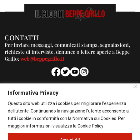
CONTATTI
Per inviare messaggi, comunicati stampa, segnalazioni,
richieste di interviste, denunce o lettere aperte a Beppe
Grillo:
web@beppegrillo.it
PUBBLICITA'
Informativa Privacy
Per la tua pubblicità su questo Blog:
Questo sito web utilizza i cookies per migliorare l'esperienza
pubblicita@beppegrillo.it
dell'utente. Continuando la navigazione l'utente acconsente a
tutti i cookie in conformità con la Normativa sui Cookies. Per
HOMEPAGE
COOKIE POLICY
PRIVACY POLICY
CONTATTI
maggiori informazioni visualizza la
Cookie Policy
Accept All
© Copyright 2026 - Il Blog di Beppe Grillo. All Rights Reserved - Powered by