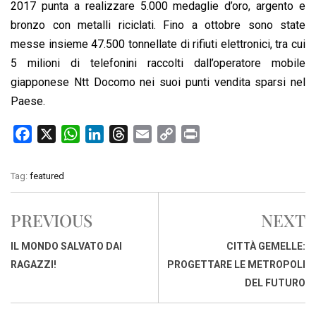
2017 punta a realizzare 5.000 medaglie d’oro, argento e
bronzo con metalli riciclati. Fino a ottobre sono state
messe insieme 47.500 tonnellate di rifiuti elettronici, tra cui
5 milioni di telefonini raccolti dall’operatore mobile
giapponese Ntt Docomo nei suoi punti vendita sparsi nel
Paese.
F
X
W
L
T
E
C
P
a
h
i
h
m
o
r
c
a
n
r
a
p
i
Tag:
featured
e
t
k
e
i
y
n
b
s
e
a
l
L
t
PREVIOUS
NEXT
o
A
d
d
i
o
p
I
s
n
IL MONDO SALVATO DAI
CITTÀ GEMELLE:
k
p
n
k
RAGAZZI!
PROGETTARE LE METROPOLI
DEL FUTURO