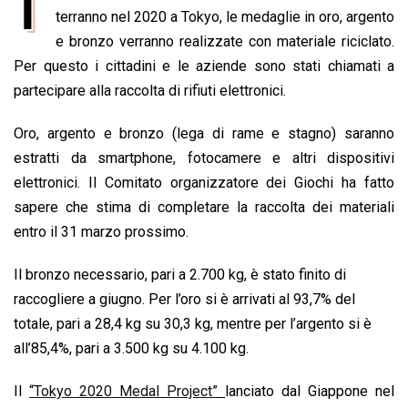
I
e
terranno nel 2020 a Tokyo, le medaglie in oro, argento
t
k
e
i
y
n
b
s
e
a
l
L
t
e bronzo verranno realizzate con materiale riciclato.
o
A
d
d
i
Per questo i cittadini e le aziende sono stati chiamati a
o
p
I
s
n
partecipare alla raccolta di rifiuti elettronici.
k
p
n
k
Oro, argento e bronzo (lega di rame e stagno) saranno
estratti da smartphone, fotocamere e altri dispositivi
elettronici. Il Comitato organizzatore dei Giochi ha fatto
sapere che stima di completare la raccolta dei materiali
entro il 31 marzo prossimo.
Il bronzo necessario, pari a 2.700 kg, è stato finito di
raccogliere a giugno. Per l’oro si è arrivati al 93,7% del
totale, pari a 28,4 kg su 30,3 kg, mentre per l’argento si è
all’85,4%, pari a 3.500 kg su 4.100 kg.
Il
“Tokyo 2020 Medal Project”
lanciato dal Giappone nel