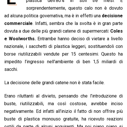
e
plastica dell’80% in soli tre mesi. E
t
k
e
i
y
n
b
s
e
a
l
L
t
sorprendentemente, questo calo non è dovuto
o
A
d
d
i
ad alcuna politica governativa, ma è in effetti una
decisione
o
p
I
s
n
commerciale
. Infatti, sembra che la svolta è in gran parte
k
p
n
k
dovuta a due delle più grandi catene di supermercati:
Coles
e Woolworths.
Entrambe hanno deciso di vietare a livello
nazionale, i sacchetti di plastica leggeri, sostituendoli con
borse riutilizzabili vendute per 15 centesimi. Questo ha
impedito l’ingresso nell’ambiente di ben 1,5 miliardi di
sacchi.
La decisione delle grandi catene non è stata facile.
Erano riluttanti al divieto, pensando che l’introduzione di
buste, riutilizzabili, ma così costose, avrebbe inciso
negativamente. Ed infatti all’inizio il fatto di non offrire più
buste di plastica monouso gratuite, ha ricevuto reazioni
ostili da parte di alcuni acquirenti. Ma poi piano piano si