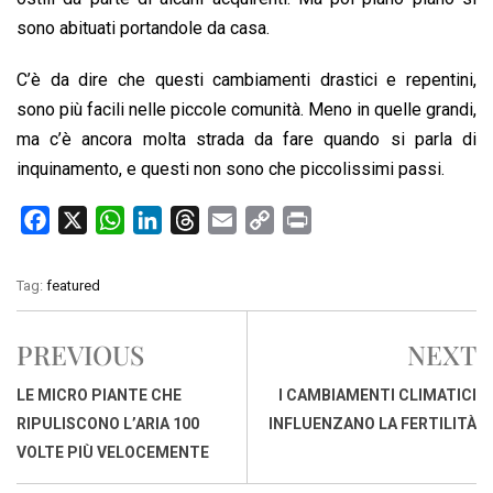
sono abituati portandole da casa.
C’è da dire che questi cambiamenti drastici e repentini,
sono più facili nelle piccole comunità. Meno in quelle grandi,
ma c’è ancora molta strada da fare quando si parla di
inquinamento, e questi non sono che piccolissimi passi.
F
X
W
L
T
E
C
P
a
h
i
h
m
o
r
c
a
n
r
a
p
i
Tag:
featured
e
t
k
e
i
y
n
b
s
e
a
l
L
t
PREVIOUS
NEXT
o
A
d
d
i
o
p
I
s
n
LE MICRO PIANTE CHE
I CAMBIAMENTI CLIMATICI
k
p
n
k
RIPULISCONO L’ARIA 100
INFLUENZANO LA FERTILITÀ
VOLTE PIÙ VELOCEMENTE