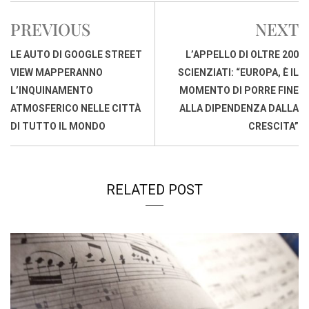
b
s
e
a
l
L
t
PREVIOUS
NEXT
o
A
d
d
i
o
p
I
s
n
LE AUTO DI GOOGLE STREET
L’APPELLO DI OLTRE 200
k
p
n
k
VIEW MAPPERANNO
SCIENZIATI: “EUROPA, È IL
L’INQUINAMENTO
MOMENTO DI PORRE FINE
ATMOSFERICO NELLE CITTÀ
ALLA DIPENDENZA DALLA
DI TUTTO IL MONDO
CRESCITA”
RELATED POST