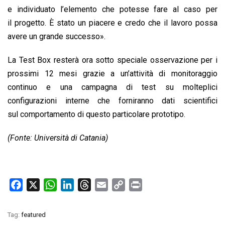
e individuato l’elemento che potesse fare al caso per
il progetto. È stato un piacere e credo che il lavoro possa
avere un grande successo».
La Test Box resterà ora sotto speciale osservazione per i
prossimi 12 mesi grazie a un’attività di monitoraggio
continuo e una campagna di test su molteplici
configurazioni interne che forniranno dati scientifici
sul comportamento di questo particolare prototipo.
(Fonte: Università di Catania)
F
X
W
L
T
E
C
P
a
h
i
h
m
o
r
c
a
n
r
a
p
i
Tag:
featured
e
t
k
e
i
y
n