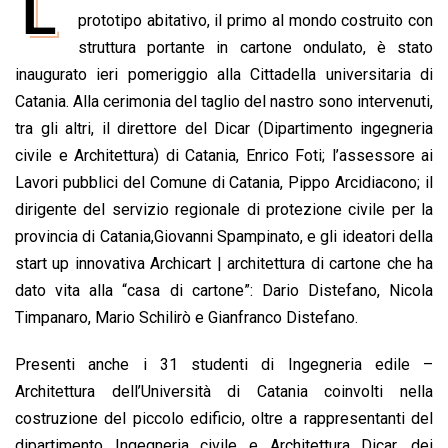
L
e
prototipo abitativo, il primo al mondo costruito con
t
k
e
i
y
n
b
s
e
a
l
L
t
struttura portante in cartone ondulato, è stato
o
A
d
d
i
inaugurato ieri pomeriggio alla Cittadella universitaria di
o
p
I
s
n
Catania. Alla cerimonia del taglio del nastro sono intervenuti,
k
p
n
k
tra gli altri, il direttore del Dicar (Dipartimento ingegneria
civile e Architettura) di Catania, Enrico Foti; l’assessore ai
Lavori pubblici del Comune di Catania, Pippo Arcidiacono; il
dirigente del servizio regionale di protezione civile per la
provincia di Catania,Giovanni Spampinato, e gli ideatori della
start up innovativa Archicart | architettura di cartone che ha
dato vita alla “casa di cartone”: Dario Distefano, Nicola
Timpanaro, Mario Schilirò e Gianfranco Distefano.
Presenti anche i 31 studenti di Ingegneria edile –
Architettura dell’Università di Catania coinvolti nella
costruzione del piccolo edificio, oltre a rappresentanti del
dipartimento Ingegneria civile e Architettura Dicar, dei