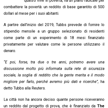
b
s
e
a
l
L
t
quattro vive in povertà, ha un piano radicale per
o
A
d
d
i
combattere la povertà: un reddito di base garantito di 500
o
p
I
s
n
dollari al mese per i suoi abitanti.
k
p
n
k
A partire dall’inizio del 2019, Tubbs prevede di fornire lo
stipendio mensile a un gruppo selezionato di residenti
come parte di un esperimento di 18 mesi finanziato
privatamente per valutare come le persone utilizzano il
denaro.
“E poi, forse, tra due o tre anni, potremo avere una
discussione molto più informata sulla rete di sicurezza
sociale, la soglia di reddito che la gente merita e il modo
migliore per farlo, perché avremo più dati e ricerche”,
ha
detto Tubbs alla Reuters.
La città non ha ancora deciso quante persone riceveranno
un reddito dal progetto di prova, che è finanziato da
The