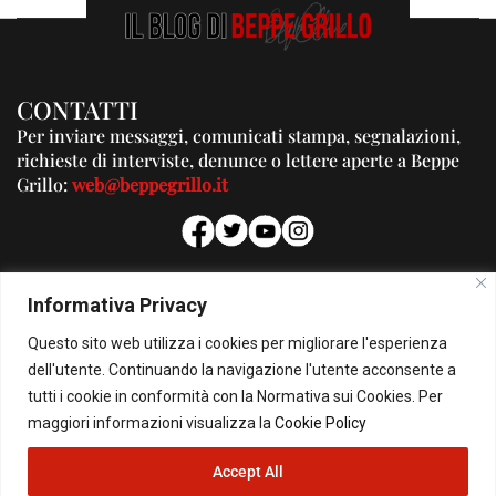
CONTATTI
Per inviare messaggi, comunicati stampa, segnalazioni,
richieste di interviste, denunce o lettere aperte a Beppe
Grillo:
web@beppegrillo.it
PUBBLICITA'
Informativa Privacy
Per la tua pubblicità su questo Blog:
Questo sito web utilizza i cookies per migliorare l'esperienza
pubblicita@beppegrillo.it
dell'utente. Continuando la navigazione l'utente acconsente a
tutti i cookie in conformità con la Normativa sui Cookies. Per
HOMEPAGE
COOKIE POLICY
PRIVACY POLICY
CONTATTI
maggiori informazioni visualizza la
Cookie Policy
Accept All
© Copyright 2026 - Il Blog di Beppe Grillo. All Rights Reserved - Powered by