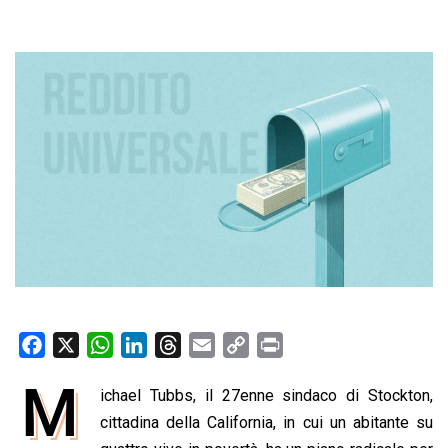
F
X
W
L
T
E
C
P
a
h
i
h
m
o
r
M
ichael Tubbs, il 27enne sindaco di Stockton,
c
a
n
r
a
p
i
e
cittadina della California, in cui un abitante su
t
k
e
i
y
n