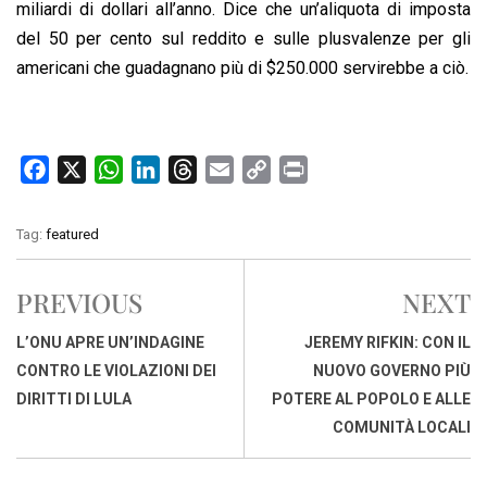
miliardi di dollari all’anno. Dice che un’aliquota di imposta
del 50 per cento sul reddito e sulle plusvalenze per gli
americani che guadagnano più di $250.000 servirebbe a ciò.
F
X
W
L
T
E
C
P
a
h
i
h
m
o
r
c
a
n
r
a
p
i
Tag:
featured
e
t
k
e
i
y
n
b
s
e
a
l
L
t
PREVIOUS
NEXT
o
A
d
d
i
o
p
I
s
n
L’ONU APRE UN’INDAGINE
JEREMY RIFKIN: CON IL
k
p
n
k
CONTRO LE VIOLAZIONI DEI
NUOVO GOVERNO PIÙ
DIRITTI DI LULA
POTERE AL POPOLO E ALLE
COMUNITÀ LOCALI