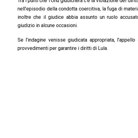
Tra i punti che l’Onu giudicherà c’è la violazione del dirit
nell’episodio della condotta coercitiva, la fuga di mater
inoltre che il giudice abbia assunto un ruolo accusator
giudizio in alcune occasioni.
Se l’indagine venisse giudicata appropriata, l’appello
provvedimenti per garantire i diritti di Lula.