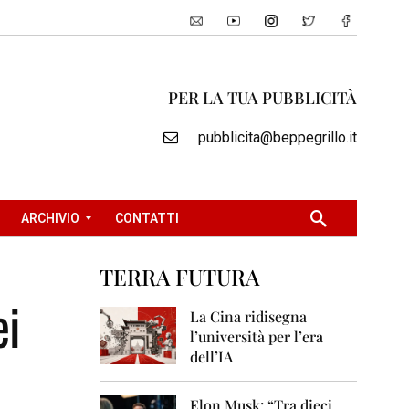
PER LA TUA PUBBLICITÀ
pubblicita@beppegrillo.it
ARCHIVIO
CONTATTI
TERRA FUTURA
2
ei
0
La Cina ridisegna
0
l’università per l’era
5
dell’IA
2
0
Elon Musk: “Tra dieci