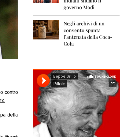
indiani sfidano il
0
1
governo Modi
1
Negli archivi di un
2
0
convento spunta
1
l’antenata della Coca-
2
Cola
2
0
1
3
2
0
1
no contro
4
ex.
2
0
upa della
1
5
2