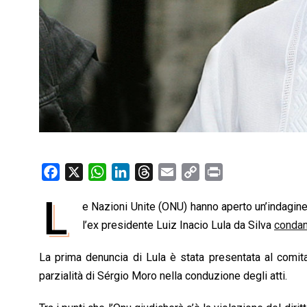
F
X
W
L
T
E
C
P
a
h
i
h
m
o
r
L
e Nazioni Unite (ONU) hanno aperto un’indagine 
c
a
n
r
a
p
i
e
l’ex presidente Luiz Inacio Lula da Silva
t
k
e
i
y
n
condann
b
s
e
a
l
L
t
La prima denuncia di Lula è stata presentata al comit
o
A
d
d
i
parzialità di Sérgio Moro nella conduzione degli atti.
o
p
I
s
n
k
p
n
k