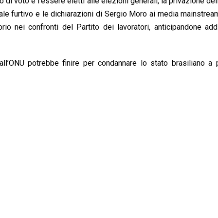
to di voto e l’essere eletti alle elezioni generali, la privazione del
iale furtivo e le dichiarazioni di Sergio Moro ai media mainstream;
io nei confronti del Partito dei lavoratori, anticipandone addir
 all’ONU potrebbe finire per condannare lo stato brasiliano a