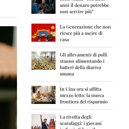
0
anni il denaro potrebbe
6
non servire più”
2
0
La Generazione che non
0
7
riesce più a uscire di
casa
2
0
0
Gli allevamenti di polli
8
stanno alimentando i
batteri della diarrea
2
umana
0
0
9
In Cina ora si affitta
mezzo letto: la nuova
2
frontiera del risparmio
0
1
0
La rivolta degli
scarafaggi: i giovani
2